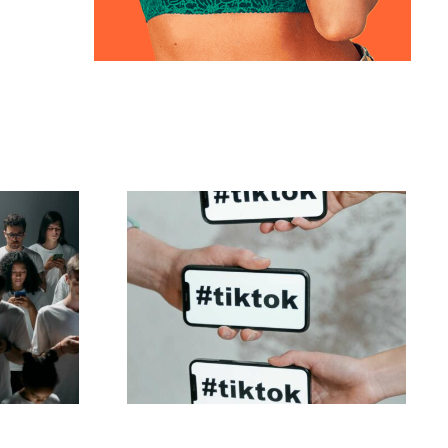
eare
Migliori impostazioni
ook
per la privacy di
he
TikTok nel 2024