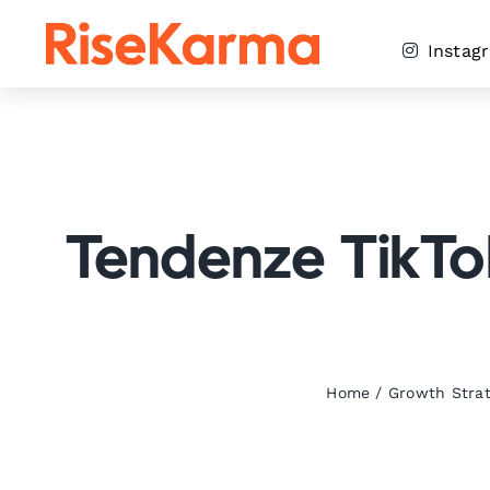
Skip
to
Instag
content
Tendenze TikTok
Home
/
Growth Strat