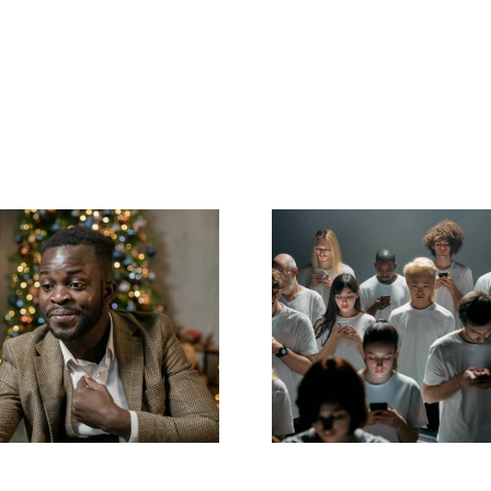
e nascondere i
Consigli per cr
ower su LinkedIn
annunci Faceb
r proteggere la
straordinari c
privacy
convertano