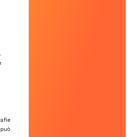
a
e
afie
 può