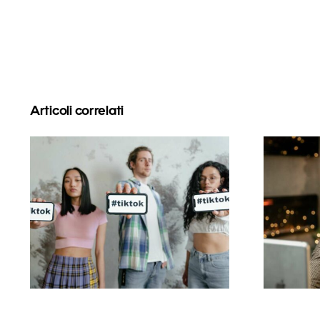
Articoli correlati
Com
Migliori app di editing
foll
video per creare
pe
capolavori su TikTok