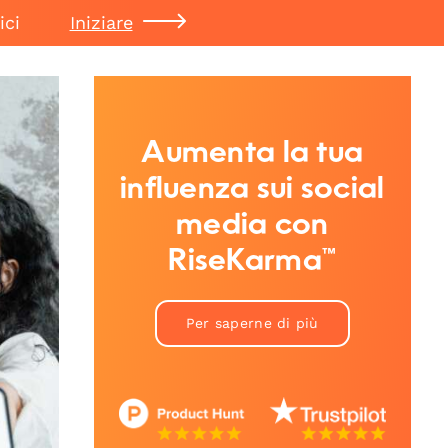
ici
Iniziare
Aumenta la tua
influenza sui social
media con
RiseKarma™
Per saperne di più