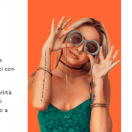
r
e
ci con
ilità
i
o a