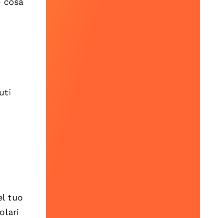
e cosa
uti
el tuo
olari