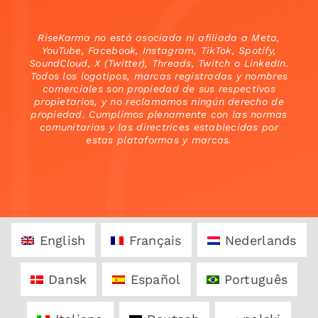
RiseKarma no está asociada ni afiliada a Meta,
YouTube, Facebook, Instagram, TikTok, Spotify,
SoundCloud, X (Twitter), Threads, Twitch o LinkedIn.
Todos los logotipos, marcas registradas y nombres
comerciales son propiedad de sus respectivos
propietarios, y no reclamamos ningún derecho de
propiedad. Cumplimos plenamente con las normas
comunitarias y las directrices establecidas por
estas plataformas y marcas.
English
Français
Nederlands
Dansk
Español
Português