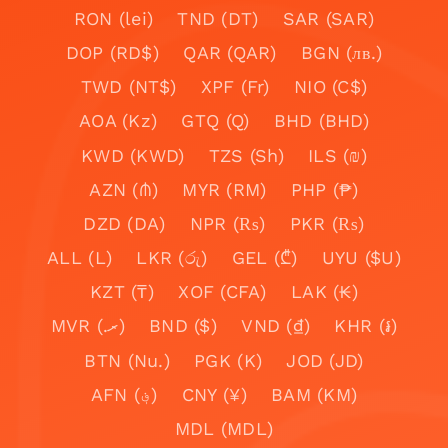
RON (lei)
TND (DT)
SAR (SAR)
DOP (RD$)
QAR (QAR)
BGN (лв.)
TWD (NT$)
XPF (Fr)
NIO (C$)
AOA (Kz)
GTQ (Q)
BHD (BHD)
KWD (KWD)
TZS (Sh)
ILS (₪)
AZN (₼)
MYR (RM)
PHP (₱)
DZD (DA)
NPR (₨)
PKR (₨)
ALL (L)
LKR (රු)
GEL (₾)
UYU ($U)
KZT (₸)
XOF (CFA)
LAK (₭)
MVR (.ރ)
BND ($)
VND (₫)
KHR (៛)
BTN (Nu.)
PGK (K)
JOD (JD)
AFN (؋)
CNY (¥)
BAM (KM)
MDL (MDL)