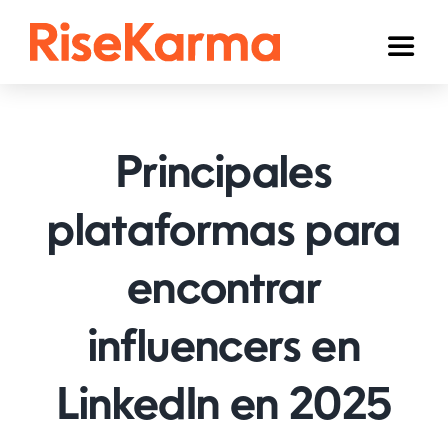
Skip
to
Toggl
content
Naviga
Instagram
TikTok
Principales
YouTube
plataformas para
Facebook
encontrar
Twitter (𝕏)
Otros
influencers en
Carrito
LinkedIn en 2025
Español