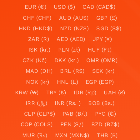
EUR (€)
USD ($)
CAD (CAD$)
CHF (CHF)
AUD (AU$)
GBP (£)
HKD (HKD$)
NZD (NZ$)
SGD (S$)
ZAR (R)
AED (AED)
JPY (¥)
ISK (kr.)
PLN (zł)
HUF (Ft)
CZK (Kč)
DKK (kr.)
OMR (OMR)
MAD (DH)
BRL (R$)
SEK (kr)
NOK (kr)
HNL (L)
EGP (EGP)
KRW (₩)
TRY (₺)
IDR (Rp)
UAH (₴)
IRR (﷼)
INR (Rs. )
BOB (Bs.)
CLP (CLP$)
PAB (B/.)
PYG (₲)
COP (COL$)
PEN (S/)
BZD (BZ$)
MUR (₨)
MXN (MXN$)
THB (฿)