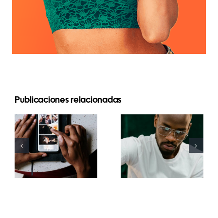
Las 17
Publicaciones relacionadas
Las mejores
mejores
apps para
estrategias
animar fotos
avanzadas
y crear
para mejorar
publicaciones
la
atractivas
comprensión
en
del
Facebook
algoritmo
de TikTok