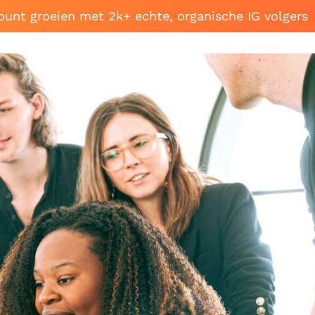
ount groeien met 2k+ echte, organische IG volgers