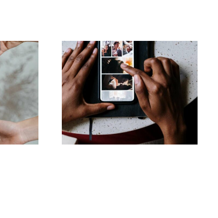
Top-Apps zum
-
Animieren von Fotos
tellungen
für ansprechende
Facebook-Posts