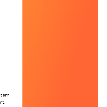
ltern
nt.