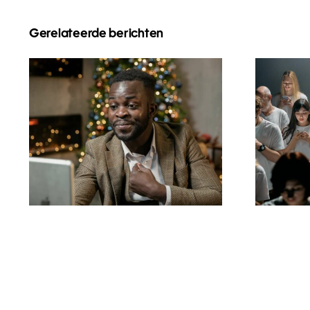
Gerelateerde berichten
Wie man Follower auf
Tipp
LinkedIn verbirgt, um
a
die Privatsphäre zu
Face
wahren
di