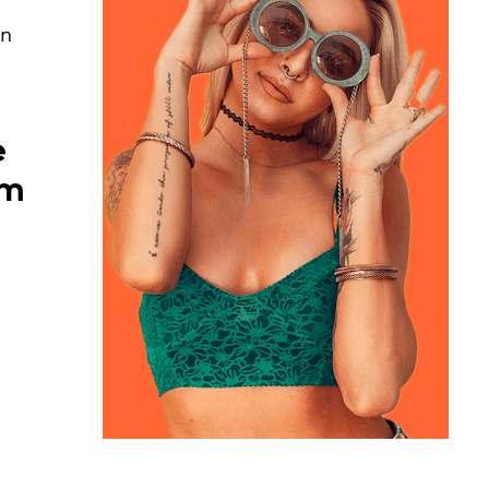
en
e
im