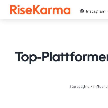
Skip
to
Instagram
content
Top-Plattformen
Startpagina
/
Influenc