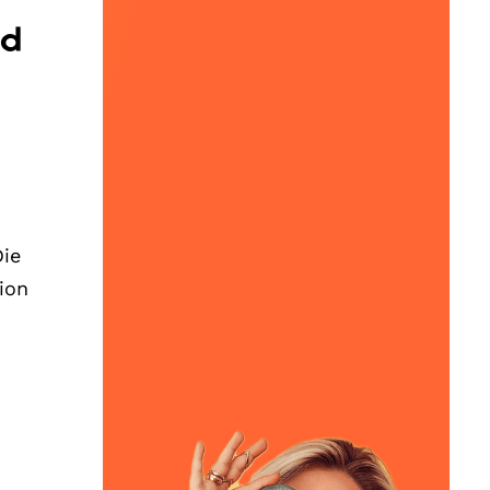
nd
Die
ion