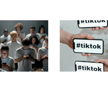
s zur Gestaltung
Beste TikTok
nsprechender
Datenschutzeins
book-Anzeigen,
2024
e konvertieren