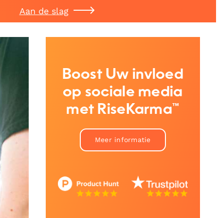
Aan de slag
Boost Uw invloed
op sociale media
met RiseKarma™
Meer informatie