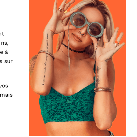
nt
ons,
e à
s sur
vos
 mais