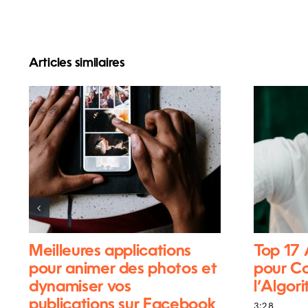
Articles similaires
Meilleures applications
Top 17
pour animer des photos et
pour C
dynamiser vos
l’Algor
publications sur Facebook
3:28