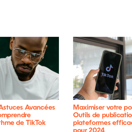
 Astuces Avancées
Maximiser votre po
omprendre
Outils de publicatio
ithme de TikTok
plateformes effica
pour 2024