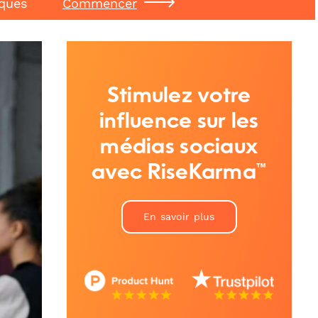
iques
Commencer
Stimulez votre
influence sur les
médias sociaux
avec RiseKarma™
En savoir plus