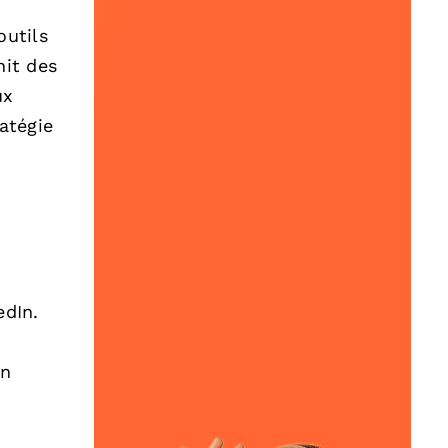
outils
nit des
ux
atégie
edIn.
on