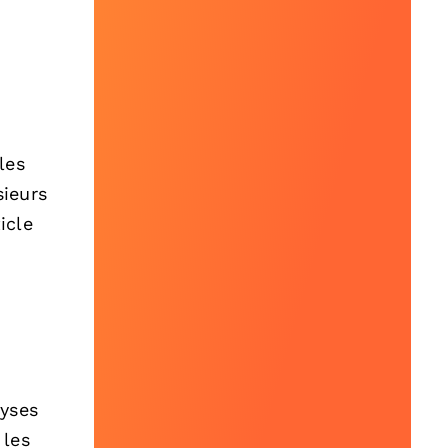
les
sieurs
icle
lyses
 les