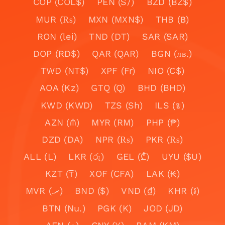
COP (COL$)
PEN (S/)
BZD (BZ$)
MUR (₨)
MXN (MXN$)
THB (฿)
RON (lei)
TND (DT)
SAR (SAR)
DOP (RD$)
QAR (QAR)
BGN (лв.)
TWD (NT$)
XPF (Fr)
NIO (C$)
AOA (Kz)
GTQ (Q)
BHD (BHD)
KWD (KWD)
TZS (Sh)
ILS (₪)
AZN (₼)
MYR (RM)
PHP (₱)
DZD (DA)
NPR (₨)
PKR (₨)
ALL (L)
LKR (රු)
GEL (₾)
UYU ($U)
KZT (₸)
XOF (CFA)
LAK (₭)
MVR (.ރ)
BND ($)
VND (₫)
KHR (៛)
BTN (Nu.)
PGK (K)
JOD (JD)