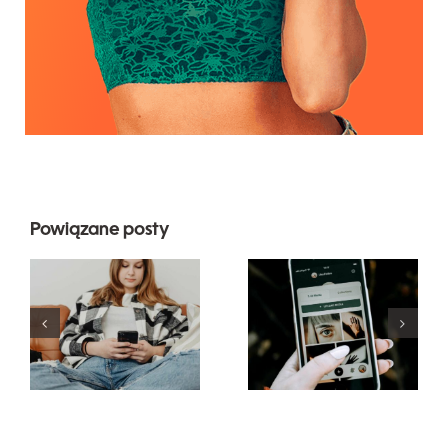
Powiązane posty
Najlepsze
Innowacyjne
praktyki
strategie
korzystania
zwiększania
z filtrów
widoczności
rzeczywistości
grup na
rozszerzonej
Facebooku
w mediach
w tym roku
społecznościowy