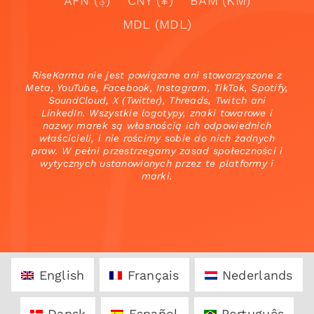
AFN (؋)
CNY (¥)
BAM (KM)
MDL (MDL)
RiseKarma nie jest powiązane ani stowarzyszone z
Meta, YouTube, Facebook, Instagram, TikTok, Spotify,
SoundCloud, X (Twitter), Threads, Twitch ani
LinkedIn. Wszystkie logotypy, znaki towarowe i
nazwy marek są własnością ich odpowiednich
właścicieli, i nie rościmy sobie do nich żadnych
praw. W pełni przestrzegamy zasad społeczności i
wytycznych ustanowionych przez te platformy i
marki.
English
Français
Nederlands
Dansk
Español
Português