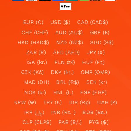
EUR (€)
USD ($)
CAD (CAD$)
CHF (CHF)
AUD (AU$)
GBP (£)
HKD (HKD$)
NZD (NZ$)
SGD (S$)
ZAR (R)
AED (AED)
JPY (¥)
ISK (kr.)
PLN (zł)
HUF (Ft)
CZK (Kč)
DKK (kr.)
OMR (OMR)
MAD (DH)
BRL (R$)
SEK (kr)
NOK (kr)
HNL (L)
EGP (EGP)
KRW (₩)
TRY (₺)
IDR (Rp)
UAH (₴)
IRR (﷼)
INR (Rs. )
BOB (Bs.)
CLP (CLP$)
PAB (B/.)
PYG (₲)