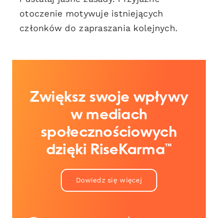
otoczenie motywuje istniejących
członków do zapraszania kolejnych.
Zwiększ swoje wpływy
w mediach
społecznościowych
dzięki RiseKarma™
Dowiedz się więcej