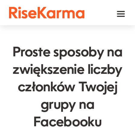
Skip
to
Toggl
content
Naviga
Instagram
TikTok
Proste sposoby na
Facebook
zwiększenie liczby
YouTube
członków Twojej
Twitter (𝕏)
Inne
grupy na
Koszyk
Facebooku
polski