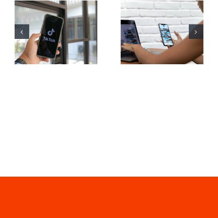
Maximizar el
plataformas
alcance:
para
Herramientas
encontrar
efectivas de
ideas de
publicación
UGC
cruzada
(Contenido
para 2024
Generado
por
Usuarios)