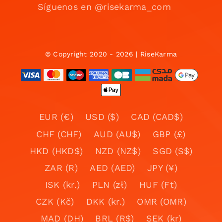
Síguenos en @risekarma_com
© Copyright 2020 - 2026 | RiseKarma
EUR (€)
USD ($)
CAD (CAD$)
CHF (CHF)
AUD (AU$)
GBP (£)
HKD (HKD$)
NZD (NZ$)
SGD (S$)
ZAR (R)
AED (AED)
JPY (¥)
ISK (kr.)
PLN (zł)
HUF (Ft)
CZK (Kč)
DKK (kr.)
OMR (OMR)
MAD (DH)
BRL (R$)
SEK (kr)