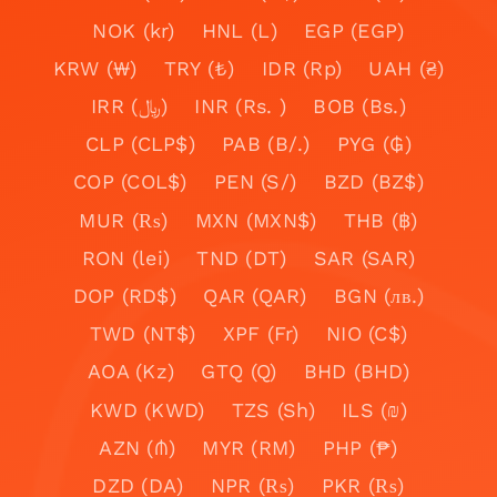
NOK (kr)
HNL (L)
EGP (EGP)
KRW (₩)
TRY (₺)
IDR (Rp)
UAH (₴)
IRR (﷼)
INR (Rs. )
BOB (Bs.)
CLP (CLP$)
PAB (B/.)
PYG (₲)
COP (COL$)
PEN (S/)
BZD (BZ$)
MUR (₨)
MXN (MXN$)
THB (฿)
RON (lei)
TND (DT)
SAR (SAR)
DOP (RD$)
QAR (QAR)
BGN (лв.)
TWD (NT$)
XPF (Fr)
NIO (C$)
AOA (Kz)
GTQ (Q)
BHD (BHD)
KWD (KWD)
TZS (Sh)
ILS (₪)
AZN (₼)
MYR (RM)
PHP (₱)
DZD (DA)
NPR (₨)
PKR (₨)