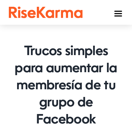
Skip
to
Toggl
content
Naviga
Instagram
TikTok
Trucos simples
YouTube
para aumentar la
Facebook
membresía de tu
Twitter (𝕏)
Otros
grupo de
Carrito
Facebook
Español