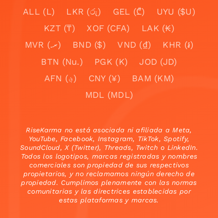
ALL (L)
LKR (රු)
GEL (₾)
UYU ($U)
KZT (₸)
XOF (CFA)
LAK (₭)
MVR (.ރ)
BND ($)
VND (₫)
KHR (៛)
BTN (Nu.)
PGK (K)
JOD (JD)
AFN (؋)
CNY (¥)
BAM (KM)
MDL (MDL)
RiseKarma no está asociada ni afiliada a Meta,
YouTube, Facebook, Instagram, TikTok, Spotify,
SoundCloud, X (Twitter), Threads, Twitch o LinkedIn.
Todos los logotipos, marcas registradas y nombres
comerciales son propiedad de sus respectivos
propietarios, y no reclamamos ningún derecho de
propiedad. Cumplimos plenamente con las normas
comunitarias y las directrices establecidas por
estas plataformas y marcas.