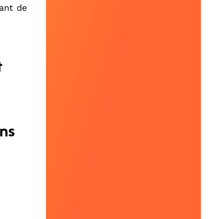
ant de
t
ons