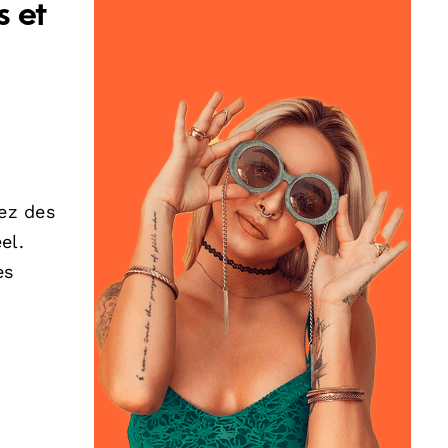
s et
ez des
el.
es