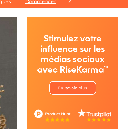
iques
Commencer
Stimulez votre
influence sur les
médias sociaux
avec RiseKarma™
En savoir plus