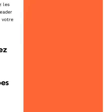
z les
leader
e votre
ez
pes