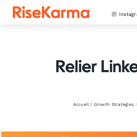
Skip
to
Instag
content
Relier Link
Accueil
/
Growth Strategies
,