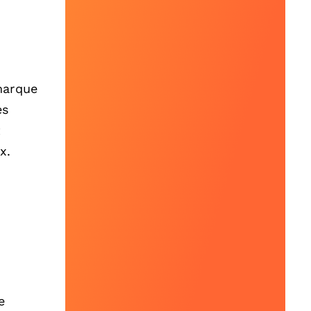
marque
es
t
x.
e