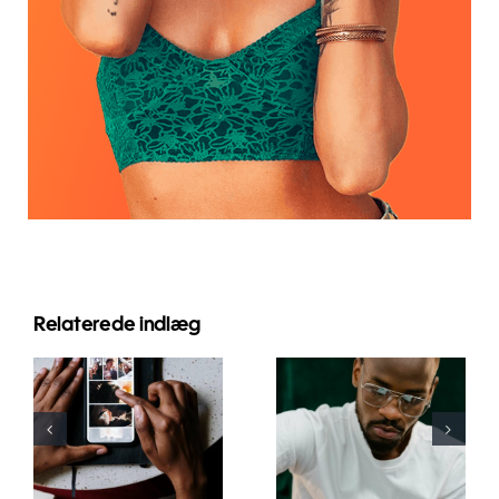
Relaterede indlæg
Bedste apps
Top 17
til at
Avancerede
animere
Tips til at
fotos til
Forstå
fængende
TikTok