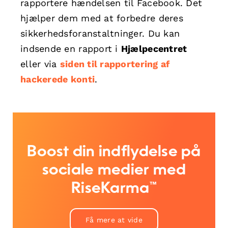
rapportere hændelsen til Facebook. Det
hjælper dem med at forbedre deres
sikkerhedsforanstaltninger. Du kan
indsende en rapport i
Hjælpecentret
eller via
siden til rapportering af
hackerede konti
.
Boost din indflydelse på
sociale medier med
RiseKarma™
Få mere at vide