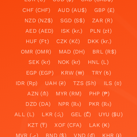
CHF (CHF)
AUD (AU$)
GBP (£)
NZD (NZ$)
SGD (S$)
ZAR (R)
AED (AED)
ISK (kr.)
PLN (zł)
HUF (Ft)
CZK (Kč)
DKK (kr.)
OMR (OMR)
MAD (DH)
BRL (R$)
SEK (kr)
NOK (kr)
HNL (L)
EGP (EGP)
KRW (₩)
TRY (₺)
IDR (Rp)
UAH (₴)
TZS (Sh)
ILS (₪)
AZN (₼)
MYR (RM)
PHP (₱)
DZD (DA)
NPR (₨)
PKR (₨)
ALL (L)
LKR (රු)
GEL (₾)
UYU ($U)
KZT (₸)
XOF (CFA)
LAK (₭)
MVR (.ރ)
BND ($)
VND (₫)
KHR (៛)