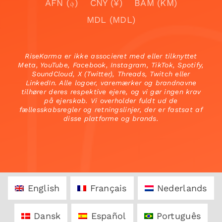
AFN (؋)
CNY (¥)
BAM (KM)
MDL (MDL)
RiseKarma er ikke associeret med eller tilknyttet
Meta, YouTube, Facebook, Instagram, TikTok, Spotify,
SoundCloud, X (Twitter), Threads, Twitch eller
LinkedIn. Alle logoer, varemærker og brandnavne
tilhører deres respektive ejere, og vi gør ingen krav
på ejerskab. Vi overholder fuldt ud de
fællesskabsregler og retningslinjer, der er fastsat af
disse platforme og brands.
English
Français
Nederlands
Dansk
Español
Português