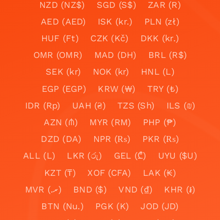
NZD (NZ$)
SGD (S$)
ZAR (R)
AED (AED)
ISK (kr.)
PLN (zł)
HUF (Ft)
CZK (Kč)
DKK (kr.)
OMR (OMR)
MAD (DH)
BRL (R$)
SEK (kr)
NOK (kr)
HNL (L)
EGP (EGP)
KRW (₩)
TRY (₺)
IDR (Rp)
UAH (₴)
TZS (Sh)
ILS (₪)
AZN (₼)
MYR (RM)
PHP (₱)
DZD (DA)
NPR (₨)
PKR (₨)
ALL (L)
LKR (රු)
GEL (₾)
UYU ($U)
KZT (₸)
XOF (CFA)
LAK (₭)
MVR (.ރ)
BND ($)
VND (₫)
KHR (៛)
BTN (Nu.)
PGK (K)
JOD (JD)