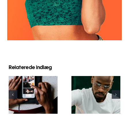
Relaterede indlæg
Bedste apps
Top 17
til at
Avancerede
animere
Tips til at
fotos til
Forstå
fængende
TikTok
Facebook-
Algoritmen
opslag