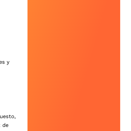
es y
uesto,
z de