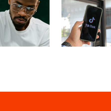
as 17 mejores
Maximizar el alc
estrategias
Herramienta
vanzadas para
efectivas d
mejorar la
publicación cr
mprensión del
para 2024
oritmo de TikTok