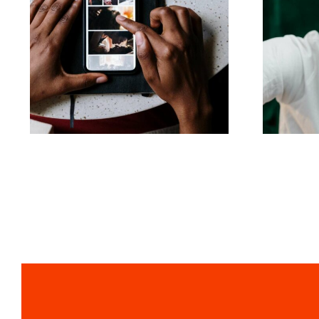
L
Las mejores apps
para animar fotos y
a
crear publicaciones
atractivas en
co
Facebook
alg