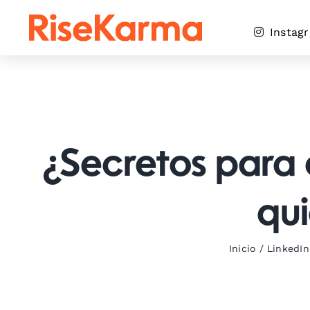
Skip
to
Instag
content
¿Secretos para 
qu
Inicio
/
LinkedIn