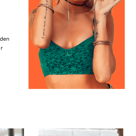
aden
r