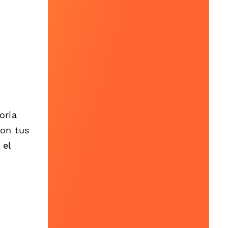
oria
con tus
 el