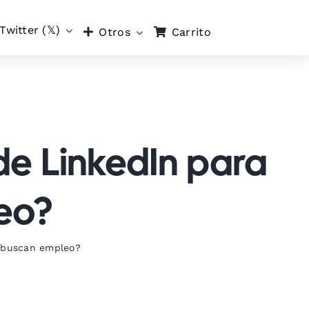
Twitter (𝕏)
Carrito
Otros
de LinkedIn para
eo?
s buscan empleo?