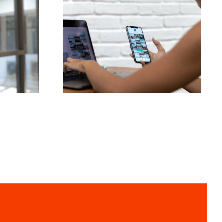
Las 3 mejores
ance:
plataformas para
s
encontrar ideas de
e
UGC (Contenido
uzada
Generado por
Usuarios)