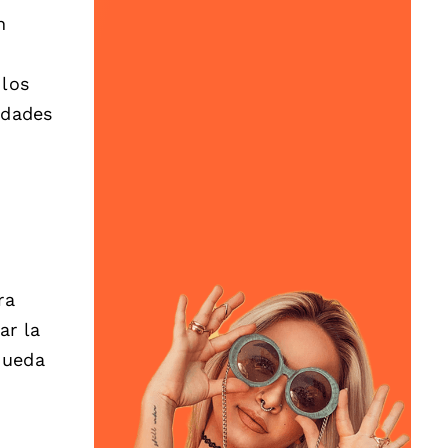
n
 los
idades
ra
ar la
queda