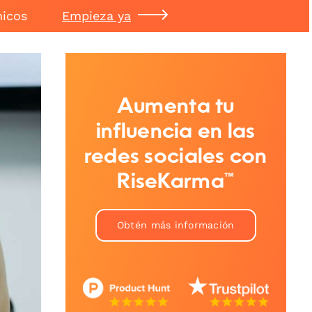
nicos
Empieza ya
Aumenta tu
influencia en las
redes sociales con
RiseKarma™
Obtén más información