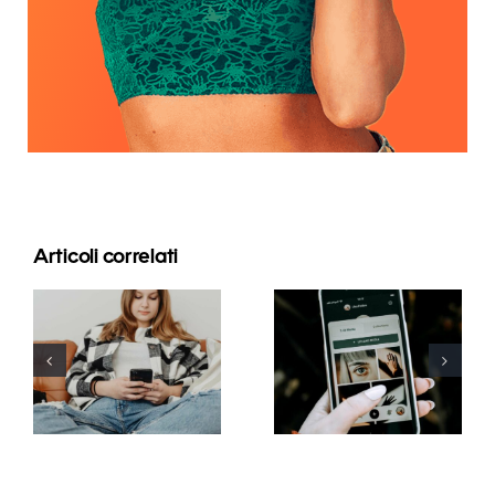
Articoli correlati
Strategie
Migliori
innovative
pratiche per
per
l’uso dei filtri
aumentare
in realtà
la visibilità
aumentata
dei gruppi
sui social
Facebook
media
quest’anno