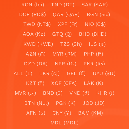
RON (lei)
TND (DT)
SAR (SAR)
DOP (RD$)
QAR (QAR)
BGN (лв.)
TWD (NT$)
XPF (Fr)
NIO (C$)
AOA (Kz)
GTQ (Q)
BHD (BHD)
KWD (KWD)
TZS (Sh)
ILS (₪)
AZN (₼)
MYR (RM)
PHP (₱)
DZD (DA)
NPR (₨)
PKR (₨)
ALL (L)
LKR (රු)
GEL (₾)
UYU ($U)
KZT (₸)
XOF (CFA)
LAK (₭)
MVR (.ރ)
BND ($)
VND (₫)
KHR (៛)
BTN (Nu.)
PGK (K)
JOD (JD)
AFN (؋)
CNY (¥)
BAM (KM)
MDL (MDL)