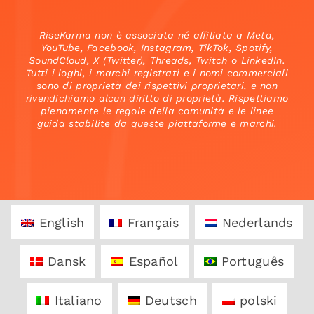
RiseKarma non è associata né affiliata a Meta,
YouTube, Facebook, Instagram, TikTok, Spotify,
SoundCloud, X (Twitter), Threads, Twitch o LinkedIn.
Tutti i loghi, i marchi registrati e i nomi commerciali
sono di proprietà dei rispettivi proprietari, e non
rivendichiamo alcun diritto di proprietà. Rispettiamo
pienamente le regole della comunità e le linee
guida stabilite da queste piattaforme e marchi.
English
Français
Nederlands
Dansk
Español
Português
Italiano
Deutsch
polski