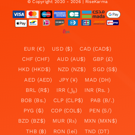
© Copyright 2020 - 2026 | RiseKarma
EUR (€)
USD ($)
CAD (CAD$)
CHF (CHF)
AUD (AU$)
GBP (£)
HKD (HKD$)
NZD (NZ$)
SGD (S$)
AED (AED)
JPY (¥)
MAD (DH)
BRL (R$)
IRR (﷼)
INR (Rs. )
BOB (Bs.)
CLP (CLP$)
PAB (B/.)
PYG (₲)
COP (COL$)
PEN (S/)
BZD (BZ$)
MUR (₨)
MXN (MXN$)
THB (฿)
RON (lei)
TND (DT)