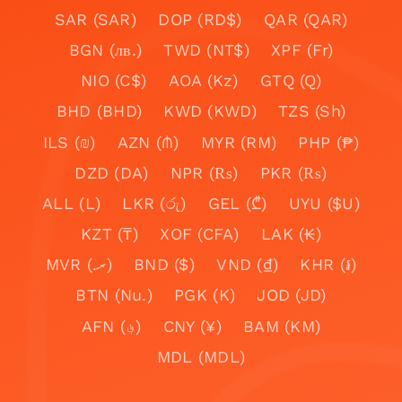
SAR (SAR)
DOP (RD$)
QAR (QAR)
BGN (лв.)
TWD (NT$)
XPF (Fr)
NIO (C$)
AOA (Kz)
GTQ (Q)
BHD (BHD)
KWD (KWD)
TZS (Sh)
ILS (₪)
AZN (₼)
MYR (RM)
PHP (₱)
DZD (DA)
NPR (₨)
PKR (₨)
ALL (L)
LKR (රු)
GEL (₾)
UYU ($U)
KZT (₸)
XOF (CFA)
LAK (₭)
MVR (.ރ)
BND ($)
VND (₫)
KHR (៛)
BTN (Nu.)
PGK (K)
JOD (JD)
AFN (؋)
CNY (¥)
BAM (KM)
MDL (MDL)