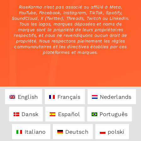
RiseKarma n’est pas associé ou affilié à Meta,
YouTube, Facebook, Instagram, TikTok, Spotify,
SoundCloud, X (Twitter), Threads, Twitch ou LinkedIn.
Tous les logos, marques déposées et noms de
marque sont la propriété de leurs propriétaires
respectifs, et nous ne revendiquons aucun droit de
propriété. Nous respectons pleinement les règles
communautaires et les directives établies par ces
plateformes et marques.
English
Français
Nederlands
Dansk
Español
Português
Italiano
Deutsch
polski