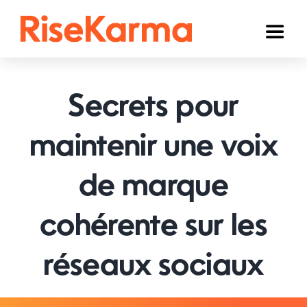
Skip
to
Toggl
content
Naviga
Instagram
Secrets pour
TikTok
YouTube
maintenir une voix
Facebook
de marque
Twitter (𝕏)
cohérente sur les
Autres
réseaux sociaux
Panier
Français