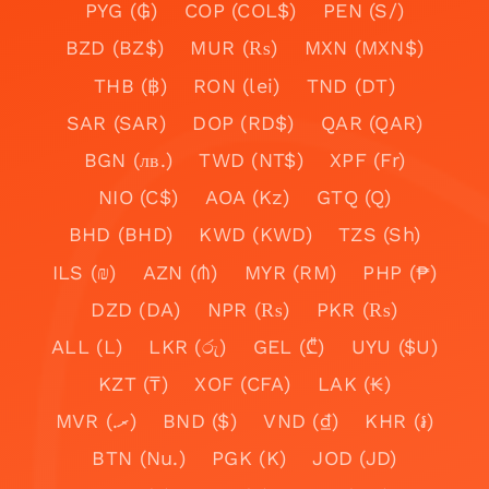
PYG (₲)
COP (COL$)
PEN (S/)
BZD (BZ$)
MUR (₨)
MXN (MXN$)
THB (฿)
RON (lei)
TND (DT)
SAR (SAR)
DOP (RD$)
QAR (QAR)
BGN (лв.)
TWD (NT$)
XPF (Fr)
NIO (C$)
AOA (Kz)
GTQ (Q)
BHD (BHD)
KWD (KWD)
TZS (Sh)
ILS (₪)
AZN (₼)
MYR (RM)
PHP (₱)
DZD (DA)
NPR (₨)
PKR (₨)
ALL (L)
LKR (රු)
GEL (₾)
UYU ($U)
KZT (₸)
XOF (CFA)
LAK (₭)
MVR (.ރ)
BND ($)
VND (₫)
KHR (៛)
BTN (Nu.)
PGK (K)
JOD (JD)