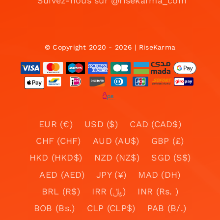
Suivez-nous sur @risekarma_com
© Copyright 2020 - 2026 | RiseKarma
EUR (€)
USD ($)
CAD (CAD$)
CHF (CHF)
AUD (AU$)
GBP (£)
HKD (HKD$)
NZD (NZ$)
SGD (S$)
AED (AED)
JPY (¥)
MAD (DH)
BRL (R$)
IRR (﷼)
INR (Rs. )
BOB (Bs.)
CLP (CLP$)
PAB (B/.)