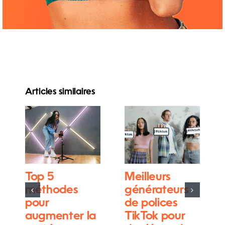
Articles similaires
Top 5
Meilleurs
méthodes
générateurs
pour
de polices
augmenter la
TikTok pour