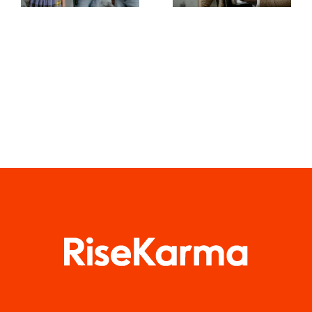
zachować
dzieł na
prywatność
TikToku