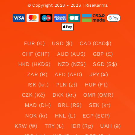
© Copyright 2020 - 2026 | RiseKarma
EUR (€)
USD ($)
CAD (CAD$)
CHF (CHF)
AUD (AU$)
GBP (£)
HKD (HKD$)
NZD (NZ$)
SGD (S$)
ZAR (R)
AED (AED)
JPY (¥)
ISK (kr.)
PLN (zł)
HUF (Ft)
CZK (Kč)
DKK (kr.)
OMR (OMR)
MAD (DH)
BRL (R$)
SEK (kr)
NOK (kr)
HNL (L)
EGP (EGP)
KRW (₩)
TRY (₺)
IDR (Rp)
UAH (₴)