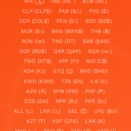
IRR (﷼)
INR (Rs. )
BOB (Bs.)
CLP (CLP$)
PAB (B/.)
PYG (₲)
COP (COL$)
PEN (S/)
BZD (BZ$)
MUR (₨)
MXN (MXN$)
THB (฿)
RON (lei)
TND (DT)
SAR (SAR)
DOP (RD$)
QAR (QAR)
BGN (лв.)
TWD (NT$)
XPF (Fr)
NIO (C$)
AOA (Kz)
GTQ (Q)
BHD (BHD)
KWD (KWD)
TZS (Sh)
ILS (₪)
AZN (₼)
MYR (RM)
PHP (₱)
DZD (DA)
NPR (₨)
PKR (₨)
ALL (L)
LKR (රු)
GEL (₾)
UYU ($U)
KZT (₸)
XOF (CFA)
LAK (₭)
MVR (.ރ)
BND ($)
VND (₫)
KHR (៛)