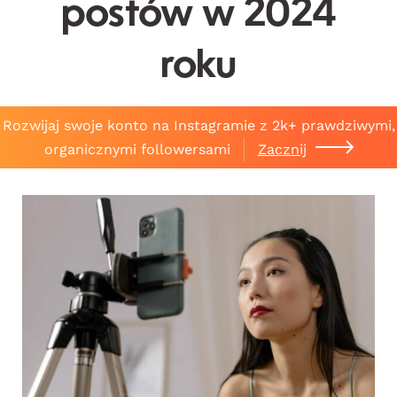
postów w 2024
roku
Rozwijaj swoje konto na Instagramie z 2k+ prawdziwymi,
organicznymi followersami
Zacznij