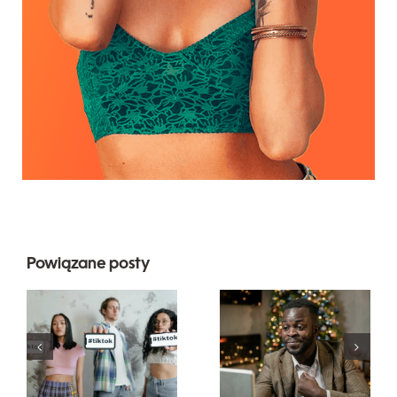
Powiązane posty
Najlepsze
Jak ukryć
aplikacje do
obserwujących
edytowania
na LinkedIn,
wideo do
aby
tworzenia