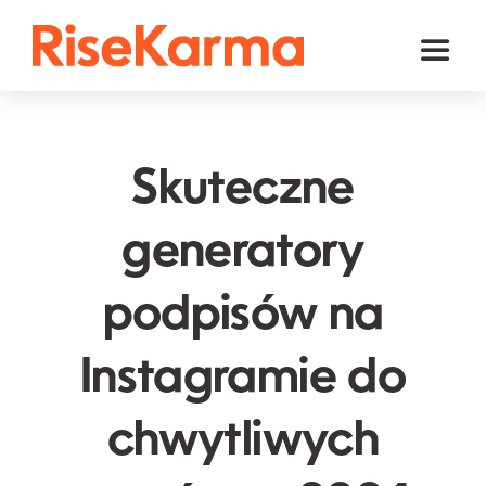
Skip
to
Toggl
content
Naviga
Instagram
TikTok
Skuteczne
Facebook
generatory
YouTube
podpisów na
Twitter (𝕏)
Inne
Instagramie do
Koszyk
chwytliwych
polski