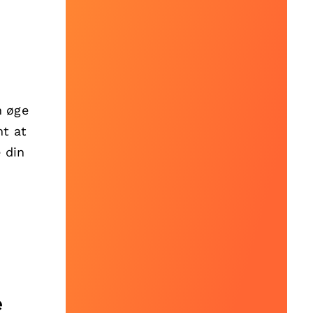
n øge
mt at
 din
e