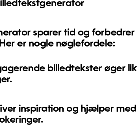
illedtekstgenerator
nerator sparer tid og forbedrer
 Her er nogle nøglefordele:
agerende billedtekster øger lik
er.
ver inspiration og hjælper med
okeringer.