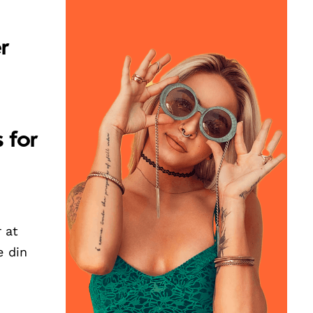
r
 for
 at
e din