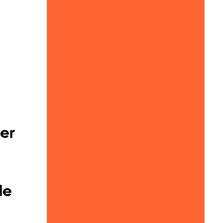
 er
de