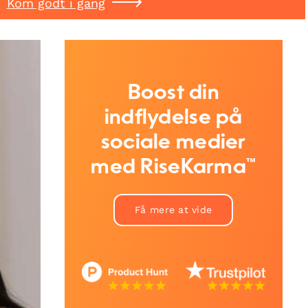
Kom godt i gang
Boost din
indflydelse på
sociale medier
med RiseKarma™
Få mere at vide