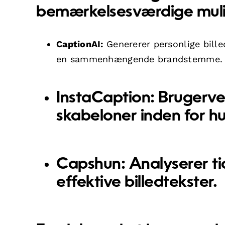
bemærkelsesværdige mul
CaptionAI:
Genererer personlige billed
en sammenhængende brandstemme.
InstaCaption:
Brugerven
skabeloner inden for hu
Capshun:
Analyserer ti
effektive billedtekster.