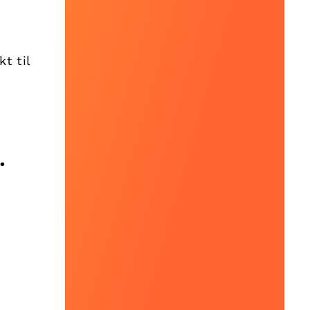
t til
.