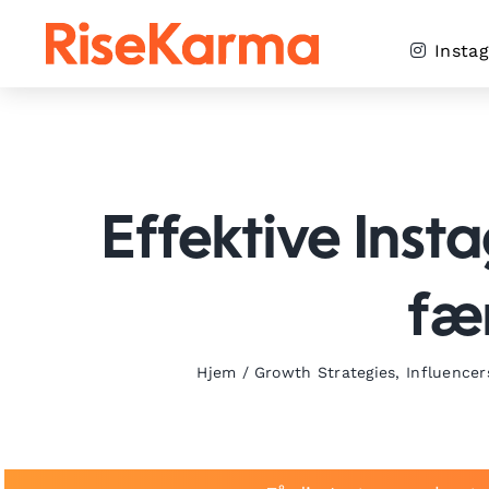
Skip
to
Insta
content
Effektive Insta
fæ
Hjem
/
Growth Strategies
,
Influencer