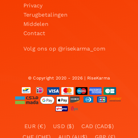
Privacy
Terugbetalingen
Middelen
Contact
Volg ons op @risekarma_com
© Copyright 2020 - 2026 | RiseKarma
EUR (€)
USD ($)
CAD (CAD$)
CHF (CHF)
AUD (AU$)
GBP (£)