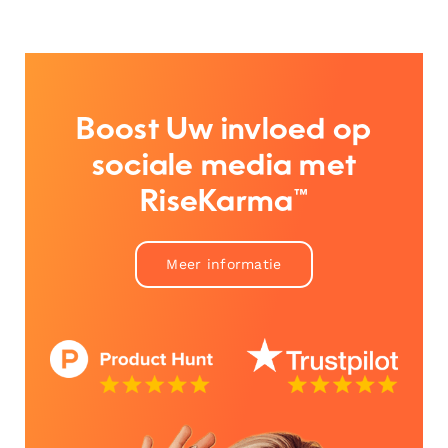
Boost Uw invloed op
sociale media met
RiseKarma™
Meer informatie