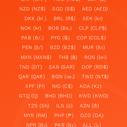
NZD (NZ$)
SGD (S$)
AED (AED)
DKK (kr.)
BRL (R$)
SEK (kr)
NOK (kr)
BOB (Bs.)
CLP (CLP$)
PAB (B/.)
PYG (₲)
COP (COL$)
PEN (S/)
BZD (BZ$)
MUR (₨)
MXN (MXN$)
THB (฿)
RON (lei)
TND (DT)
SAR (SAR)
DOP (RD$)
QAR (QAR)
BGN (лв.)
TWD (NT$)
XPF (Fr)
NIO (C$)
AOA (Kz)
GTQ (Q)
BHD (BHD)
KWD (KWD)
TZS (Sh)
ILS (₪)
AZN (₼)
MYR (RM)
PHP (₱)
DZD (DA)
NPR (₨)
PKR (₨)
ALL (L)