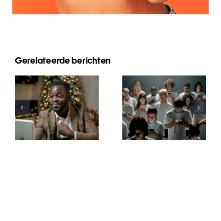
Gerelateerde berichten
Wie man
Tipps zur
Follower auf
Gestaltung
LinkedIn
ansprechender
verbirgt, um
Facebook-
die
Anzeigen,
Privatsphäre
die
zu wahren
konvertieren