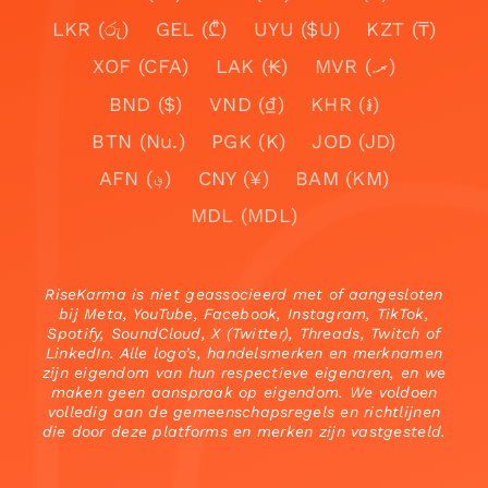
LKR (රු)
GEL (₾)
UYU ($U)
KZT (₸)
XOF (CFA)
LAK (₭)
MVR (.ރ)
BND ($)
VND (₫)
KHR (៛)
BTN (Nu.)
PGK (K)
JOD (JD)
AFN (؋)
CNY (¥)
BAM (KM)
MDL (MDL)
RiseKarma is niet geassocieerd met of aangesloten
bij Meta, YouTube, Facebook, Instagram, TikTok,
Spotify, SoundCloud, X (Twitter), Threads, Twitch of
LinkedIn. Alle logo’s, handelsmerken en merknamen
zijn eigendom van hun respectieve eigenaren, en we
maken geen aanspraak op eigendom. We voldoen
volledig aan de gemeenschapsregels en richtlijnen
die door deze platforms en merken zijn vastgesteld.