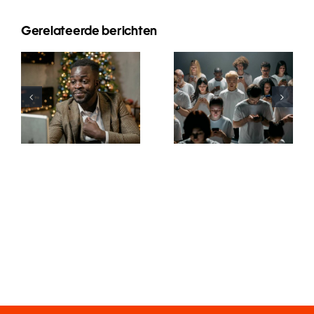
Gerelateerde berichten
Wie man
Tipps zur
Follower auf
Gestaltung
LinkedIn
ansprechender
verbirgt, um
Facebook-
die
Anzeigen,
Privatsphäre
die
zu wahren
konvertieren