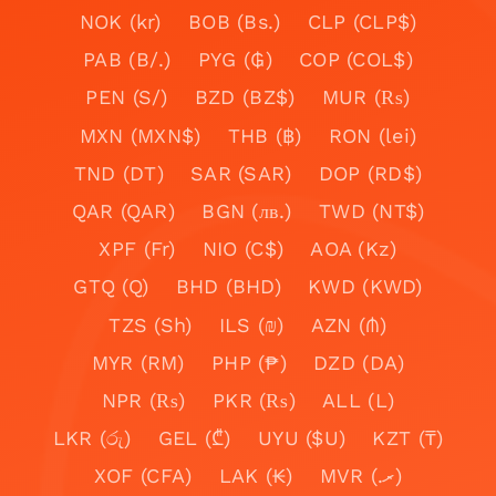
NOK (kr)
BOB (Bs.)
CLP (CLP$)
PAB (B/.)
PYG (₲)
COP (COL$)
PEN (S/)
BZD (BZ$)
MUR (₨)
MXN (MXN$)
THB (฿)
RON (lei)
TND (DT)
SAR (SAR)
DOP (RD$)
QAR (QAR)
BGN (лв.)
TWD (NT$)
XPF (Fr)
NIO (C$)
AOA (Kz)
GTQ (Q)
BHD (BHD)
KWD (KWD)
TZS (Sh)
ILS (₪)
AZN (₼)
MYR (RM)
PHP (₱)
DZD (DA)
NPR (₨)
PKR (₨)
ALL (L)
LKR (රු)
GEL (₾)
UYU ($U)
KZT (₸)
XOF (CFA)
LAK (₭)
MVR (.ރ)