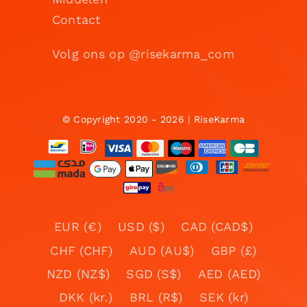
Contact
Volg ons op @risekarma_com
© Copyright 2020 - 2026 | RiseKarma
EUR (€)
USD ($)
CAD (CAD$)
CHF (CHF)
AUD (AU$)
GBP (£)
NZD (NZ$)
SGD (S$)
AED (AED)
DKK (kr.)
BRL (R$)
SEK (kr)