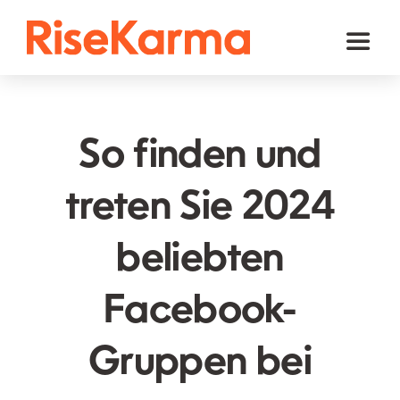
Skip
to
Toggl
content
Naviga
Instagram
TikTok
So finden und
Facebook
treten Sie 2024
Youtube
beliebten
Twitter (𝕏)
Andere
Facebook-
Warenkorb
Gruppen bei
Deutsch