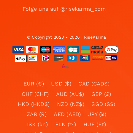
Folge uns auf @risekarma_com
© Copyright 2020 - 2026 | RiseKarma
EUR (€)
USD ($)
CAD (CAD$)
CHF (CHF)
AUD (AU$)
GBP (£)
HKD (HKD$)
NZD (NZ$)
SGD (S$)
ZAR (R)
AED (AED)
JPY (¥)
ISK (kr.)
PLN (zł)
HUF (Ft)