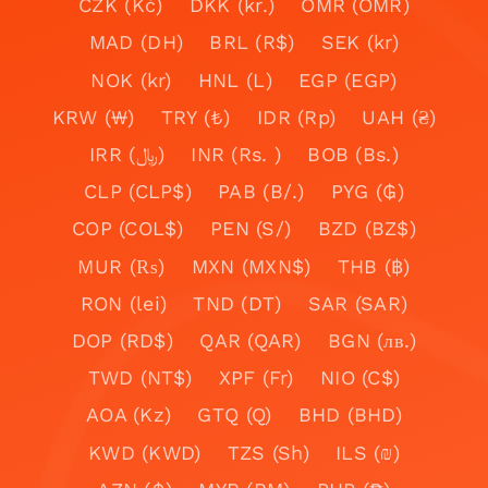
CZK (Kč)
DKK (kr.)
OMR (OMR)
MAD (DH)
BRL (R$)
SEK (kr)
NOK (kr)
HNL (L)
EGP (EGP)
KRW (₩)
TRY (₺)
IDR (Rp)
UAH (₴)
IRR (﷼)
INR (Rs. )
BOB (Bs.)
CLP (CLP$)
PAB (B/.)
PYG (₲)
COP (COL$)
PEN (S/)
BZD (BZ$)
MUR (₨)
MXN (MXN$)
THB (฿)
RON (lei)
TND (DT)
SAR (SAR)
DOP (RD$)
QAR (QAR)
BGN (лв.)
TWD (NT$)
XPF (Fr)
NIO (C$)
AOA (Kz)
GTQ (Q)
BHD (BHD)
KWD (KWD)
TZS (Sh)
ILS (₪)