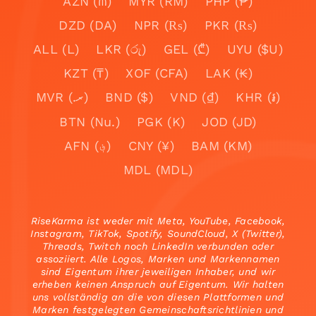
AZN (₼)
MYR (RM)
PHP (₱)
DZD (DA)
NPR (₨)
PKR (₨)
ALL (L)
LKR (රු)
GEL (₾)
UYU ($U)
KZT (₸)
XOF (CFA)
LAK (₭)
MVR (.ރ)
BND ($)
VND (₫)
KHR (៛)
BTN (Nu.)
PGK (K)
JOD (JD)
AFN (؋)
CNY (¥)
BAM (KM)
MDL (MDL)
RiseKarma ist weder mit Meta, YouTube, Facebook,
Instagram, TikTok, Spotify, SoundCloud, X (Twitter),
Threads, Twitch noch LinkedIn verbunden oder
assoziiert. Alle Logos, Marken und Markennamen
sind Eigentum ihrer jeweiligen Inhaber, und wir
erheben keinen Anspruch auf Eigentum. Wir halten
uns vollständig an die von diesen Plattformen und
Marken festgelegten Gemeinschaftsrichtlinien und