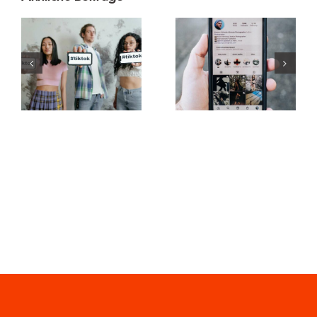
Die Top 3
Die besten
Plattformen
TikTok-
zum Planen
Schriftgeneratoren
von
für kreative
Beiträgen in
Untertitel
sozialen
Medien