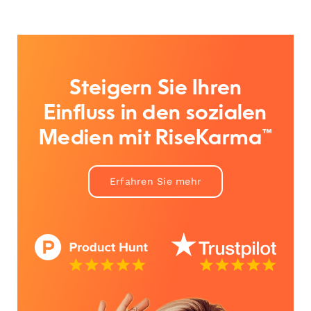
Steigern Sie Ihren
Einfluss in den sozialen
Medien mit RiseKarma™
Erfahren Sie mehr