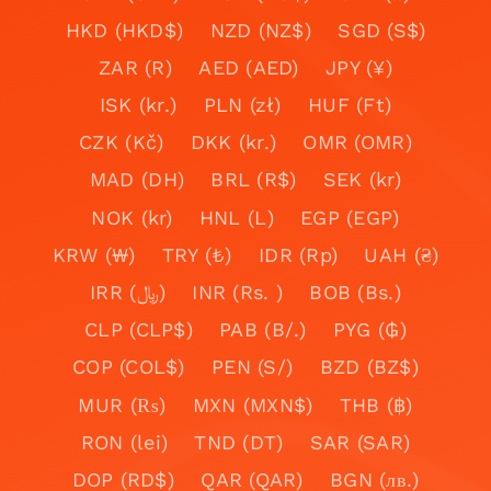
HKD (HKD$)
NZD (NZ$)
SGD (S$)
ZAR (R)
AED (AED)
JPY (¥)
ISK (kr.)
PLN (zł)
HUF (Ft)
CZK (Kč)
DKK (kr.)
OMR (OMR)
MAD (DH)
BRL (R$)
SEK (kr)
NOK (kr)
HNL (L)
EGP (EGP)
KRW (₩)
TRY (₺)
IDR (Rp)
UAH (₴)
IRR (﷼)
INR (Rs. )
BOB (Bs.)
CLP (CLP$)
PAB (B/.)
PYG (₲)
COP (COL$)
PEN (S/)
BZD (BZ$)
MUR (₨)
MXN (MXN$)
THB (฿)
RON (lei)
TND (DT)
SAR (SAR)
DOP (RD$)
QAR (QAR)
BGN (лв.)