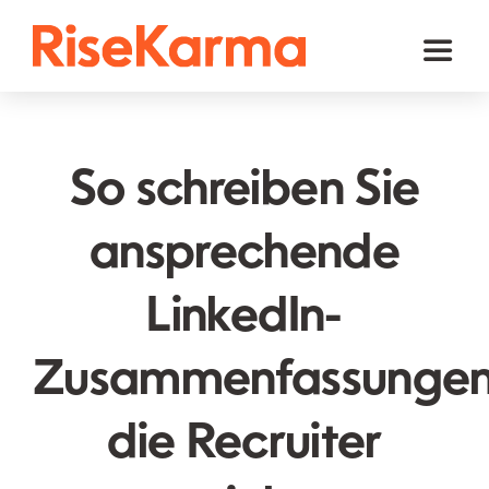
Skip
to
Toggl
content
Naviga
Instagram
TikTok
So schreiben Sie
Facebook
ansprechende
Youtube
LinkedIn-
Twitter (𝕏)
Andere
Zusammenfassungen
Warenkorb
die Recruiter
Deutsch