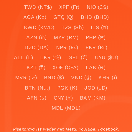
TWD (NT$)
XPF (Fr)
NIO (C$)
AOA (Kz)
GTQ (Q)
BHD (BHD)
KWD (KWD)
TZS (Sh)
ILS (₪)
AZN (₼)
MYR (RM)
PHP (₱)
DZD (DA)
NPR (₨)
PKR (₨)
ALL (L)
LKR (රු)
GEL (₾)
UYU ($U)
KZT (₸)
XOF (CFA)
LAK (₭)
MVR (.ރ)
BND ($)
VND (₫)
KHR (៛)
BTN (Nu.)
PGK (K)
JOD (JD)
AFN (؋)
CNY (¥)
BAM (KM)
MDL (MDL)
RiseKarma ist weder mit Meta, YouTube, Facebook,