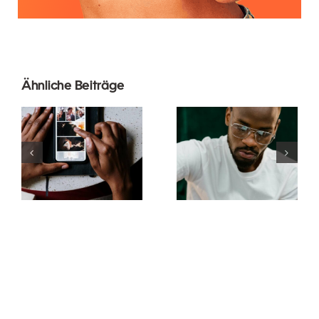
Ähnliche Beiträge
Die besten
Die 17
Apps zur
besten
Animation
Tipps zur
von Fotos
Verbesserung
für
des
ansprechende
Verständnisses
Facebook-
des TikTok-
Beiträge
Algorithmus