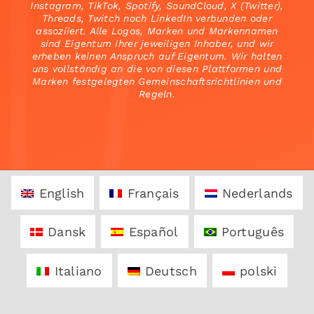
Instagram, TikTok, Spotify, SoundCloud, X (Twitter),
Threads, Twitch noch LinkedIn verbunden oder
assoziiert. Alle Logos, Marken und Markennamen
sind Eigentum ihrer jeweiligen Inhaber, und wir
erheben keinen Anspruch auf Eigentum. Wir halten
uns vollständig an die von diesen Plattformen und
Marken festgelegten Gemeinschaftsrichtlinien und
Regeln.
English
Français
Nederlands
Dansk
Español
Português
Italiano
Deutsch
polski