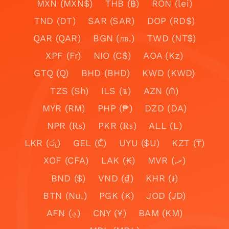
MXN (MXN$)
THB (฿)
RON (lei)
TND (DT)
SAR (SAR)
DOP (RD$)
QAR (QAR)
BGN (лв.)
TWD (NT$)
XPF (Fr)
NIO (C$)
AOA (Kz)
GTQ (Q)
BHD (BHD)
KWD (KWD)
TZS (Sh)
ILS (₪)
AZN (₼)
MYR (RM)
PHP (₱)
DZD (DA)
NPR (₨)
PKR (₨)
ALL (L)
LKR (රු)
GEL (₾)
UYU ($U)
KZT (₸)
XOF (CFA)
LAK (₭)
MVR (.ރ)
BND ($)
VND (₫)
KHR (៛)
BTN (Nu.)
PGK (K)
JOD (JD)
AFN (؋)
CNY (¥)
BAM (KM)