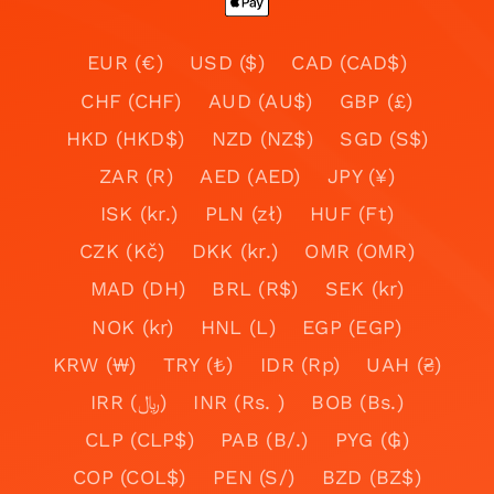
EUR (€)
USD ($)
CAD (CAD$)
CHF (CHF)
AUD (AU$)
GBP (£)
HKD (HKD$)
NZD (NZ$)
SGD (S$)
ZAR (R)
AED (AED)
JPY (¥)
ISK (kr.)
PLN (zł)
HUF (Ft)
CZK (Kč)
DKK (kr.)
OMR (OMR)
MAD (DH)
BRL (R$)
SEK (kr)
NOK (kr)
HNL (L)
EGP (EGP)
KRW (₩)
TRY (₺)
IDR (Rp)
UAH (₴)
IRR (﷼)
INR (Rs. )
BOB (Bs.)
CLP (CLP$)
PAB (B/.)
PYG (₲)
COP (COL$)
PEN (S/)
BZD (BZ$)