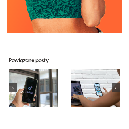
Najlepsze 3
Powiązane posty
platformy
Maksymalizacja
do
zasięgu:
znalezienia
Skuteczne
pomysłów
narzędzia
na UGC
do publikacji
(treści
międzyplatformowych
generowane
na 2024 rok
przez
użytkowników)