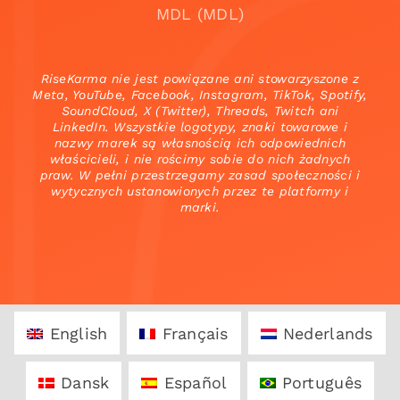
MDL (MDL)
RiseKarma nie jest powiązane ani stowarzyszone z
Meta, YouTube, Facebook, Instagram, TikTok, Spotify,
SoundCloud, X (Twitter), Threads, Twitch ani
LinkedIn. Wszystkie logotypy, znaki towarowe i
nazwy marek są własnością ich odpowiednich
właścicieli, i nie rościmy sobie do nich żadnych
praw. W pełni przestrzegamy zasad społeczności i
wytycznych ustanowionych przez te platformy i
marki.
English
Français
Nederlands
Dansk
Español
Português