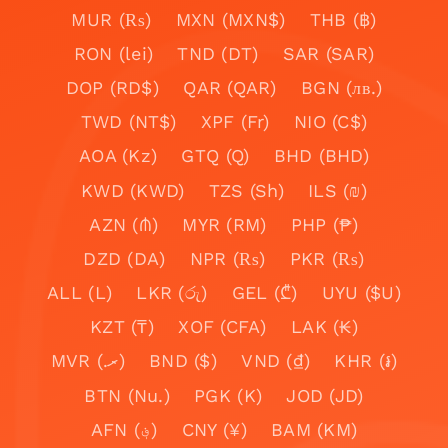
MUR (₨)
MXN (MXN$)
THB (฿)
RON (lei)
TND (DT)
SAR (SAR)
DOP (RD$)
QAR (QAR)
BGN (лв.)
TWD (NT$)
XPF (Fr)
NIO (C$)
AOA (Kz)
GTQ (Q)
BHD (BHD)
KWD (KWD)
TZS (Sh)
ILS (₪)
AZN (₼)
MYR (RM)
PHP (₱)
DZD (DA)
NPR (₨)
PKR (₨)
ALL (L)
LKR (රු)
GEL (₾)
UYU ($U)
KZT (₸)
XOF (CFA)
LAK (₭)
MVR (.ރ)
BND ($)
VND (₫)
KHR (៛)
BTN (Nu.)
PGK (K)
JOD (JD)
AFN (؋)
CNY (¥)
BAM (KM)