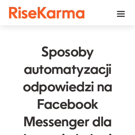
Skip
to
Toggl
content
Naviga
Instagram
TikTok
Sposoby
Facebook
automatyzacji
YouTube
odpowiedzi na
Twitter (𝕏)
Inne
Facebook
Koszyk
Messenger dla
polski