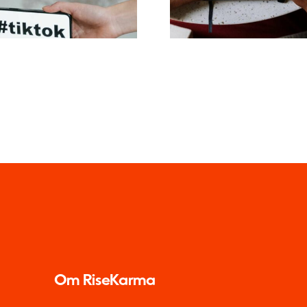
opslag
Om RiseKarma