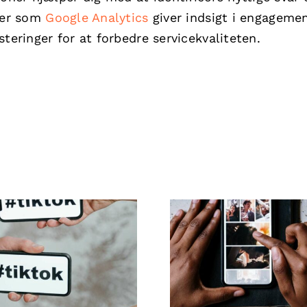
øjer som
Google Analytics
giver indsigt i engageme
teringer for at forbedre servicekvaliteten.
Bedste apps til
De bedste
animere fotos 
atindstillinger for
fængende Face
TikTok i 2024