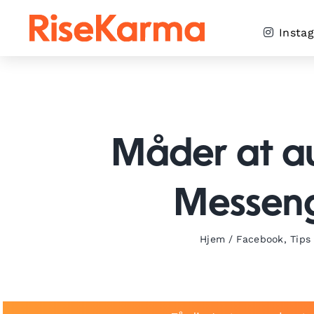
Skip
to
Insta
content
Måder at a
Messeng
Hjem
/
Facebook
,
Tips