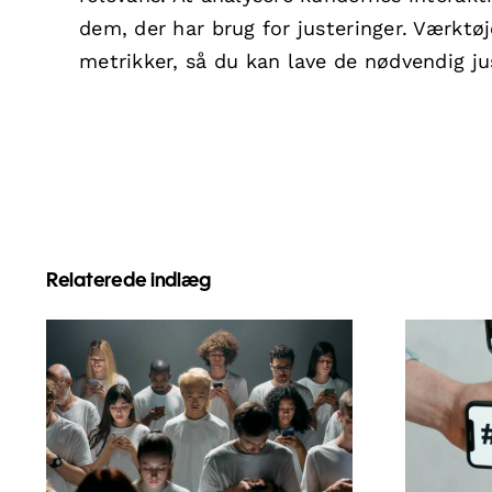
dem, der har brug for justeringer. Værkt
metrikker, så du kan lave de nødvendig jus
Relaterede indlæg
Tips til at designe
flotte Facebook-
priv
annoncer, der