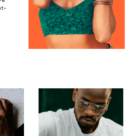
nt-
 at
Top 17 Avancerede
til
Tips til at Forstå
book-
TikTok Algoritmen