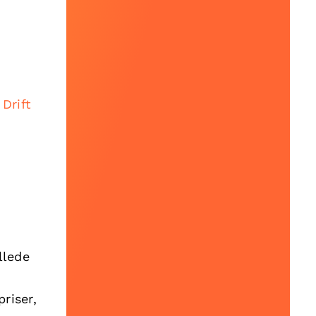
m
Drift
llede
riser,