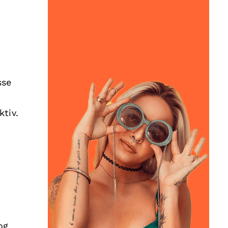
sse
tiv.
og