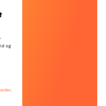
t
r
id og
keder
.