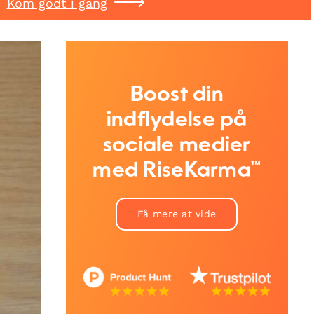
Kom godt i gang
Boost din
indflydelse på
sociale medier
med RiseKarma™
Få mere at vide