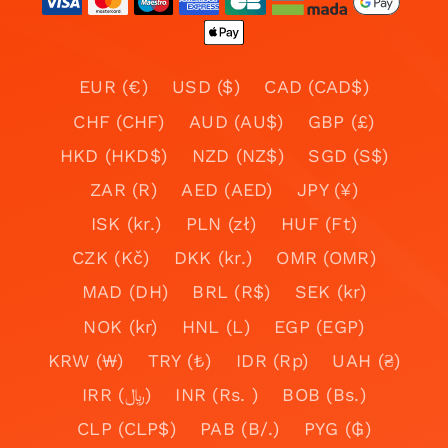
EUR (€)
USD ($)
CAD (CAD$)
CHF (CHF)
AUD (AU$)
GBP (£)
HKD (HKD$)
NZD (NZ$)
SGD (S$)
ZAR (R)
AED (AED)
JPY (¥)
ISK (kr.)
PLN (zł)
HUF (Ft)
CZK (Kč)
DKK (kr.)
OMR (OMR)
MAD (DH)
BRL (R$)
SEK (kr)
NOK (kr)
HNL (L)
EGP (EGP)
KRW (₩)
TRY (₺)
IDR (Rp)
UAH (₴)
IRR (﷼)
INR (Rs. )
BOB (Bs.)
CLP (CLP$)
PAB (B/.)
PYG (₲)