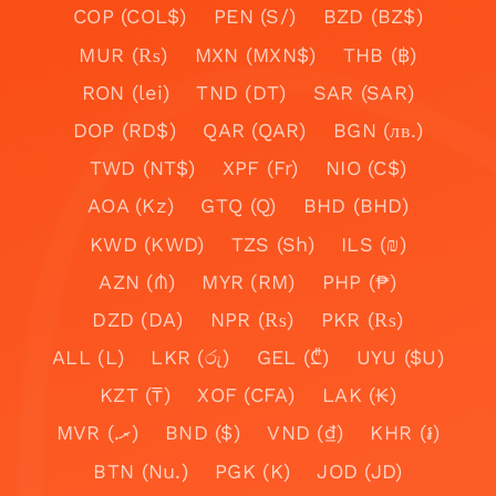
COP (COL$)
PEN (S/)
BZD (BZ$)
MUR (₨)
MXN (MXN$)
THB (฿)
RON (lei)
TND (DT)
SAR (SAR)
DOP (RD$)
QAR (QAR)
BGN (лв.)
TWD (NT$)
XPF (Fr)
NIO (C$)
AOA (Kz)
GTQ (Q)
BHD (BHD)
KWD (KWD)
TZS (Sh)
ILS (₪)
AZN (₼)
MYR (RM)
PHP (₱)
DZD (DA)
NPR (₨)
PKR (₨)
ALL (L)
LKR (රු)
GEL (₾)
UYU ($U)
KZT (₸)
XOF (CFA)
LAK (₭)
MVR (.ރ)
BND ($)
VND (₫)
KHR (៛)
BTN (Nu.)
PGK (K)
JOD (JD)