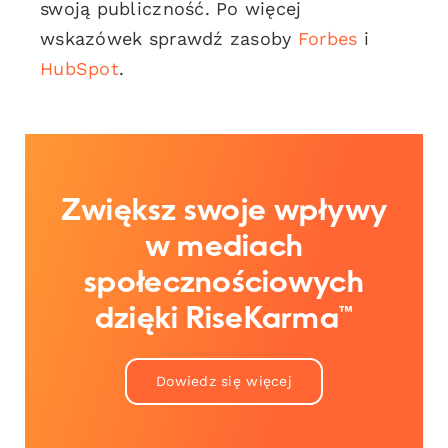
swoją publiczność. Po więcej
wskazówek sprawdź zasoby
Forbes
i
HubSpot
.
Zwiększ swoje wpływy
w mediach
społecznościowych
dzięki RiseKarma™
Dowiedz się więcej