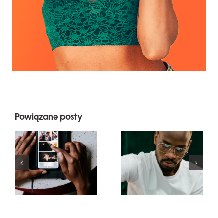
Powiązane posty
Najlepsze
Top 17
aplikacje do
zaawansowanyc
animacji
wskazówek
zdjęć na
dotyczących
angażujące
zrozumienia
posty na
algorytmu
Facebooku
TikTok