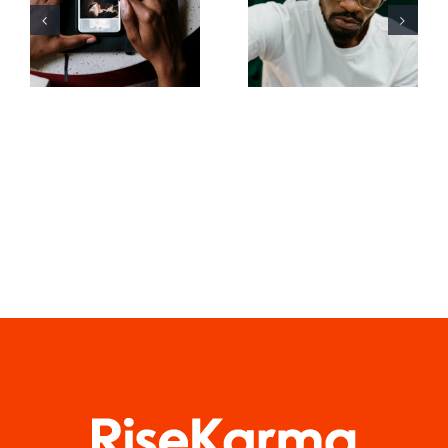
Avancerede
animere
Tips til at
fotos til
Forstå
fængende
TikTok
Facebook-
Algoritmen
opslag