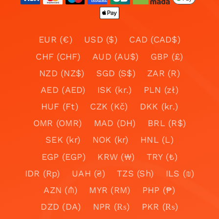
EUR (€)
USD ($)
CAD (CAD$)
CHF (CHF)
AUD (AU$)
GBP (£)
NZD (NZ$)
SGD (S$)
ZAR (R)
AED (AED)
ISK (kr.)
PLN (zł)
HUF (Ft)
CZK (Kč)
DKK (kr.)
OMR (OMR)
MAD (DH)
BRL (R$)
SEK (kr)
NOK (kr)
HNL (L)
EGP (EGP)
KRW (₩)
TRY (₺)
IDR (Rp)
UAH (₴)
TZS (Sh)
ILS (₪)
AZN (₼)
MYR (RM)
PHP (₱)
DZD (DA)
NPR (₨)
PKR (₨)