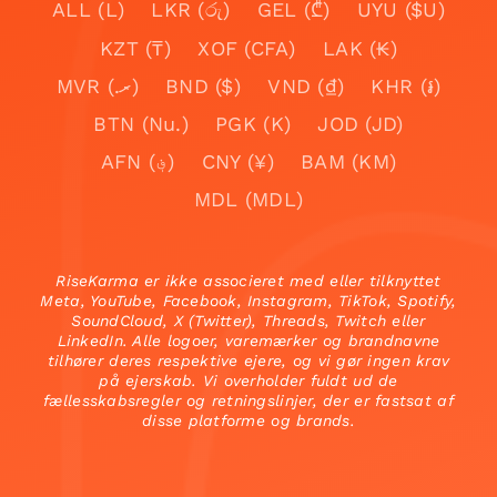
ALL (L)
LKR (රු)
GEL (₾)
UYU ($U)
KZT (₸)
XOF (CFA)
LAK (₭)
MVR (.ރ)
BND ($)
VND (₫)
KHR (៛)
BTN (Nu.)
PGK (K)
JOD (JD)
AFN (؋)
CNY (¥)
BAM (KM)
MDL (MDL)
RiseKarma er ikke associeret med eller tilknyttet
Meta, YouTube, Facebook, Instagram, TikTok, Spotify,
SoundCloud, X (Twitter), Threads, Twitch eller
LinkedIn. Alle logoer, varemærker og brandnavne
tilhører deres respektive ejere, og vi gør ingen krav
på ejerskab. Vi overholder fuldt ud de
fællesskabsregler og retningslinjer, der er fastsat af
disse platforme og brands.