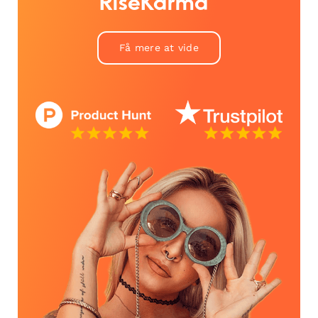
RiseKarma™
Få mere at vide