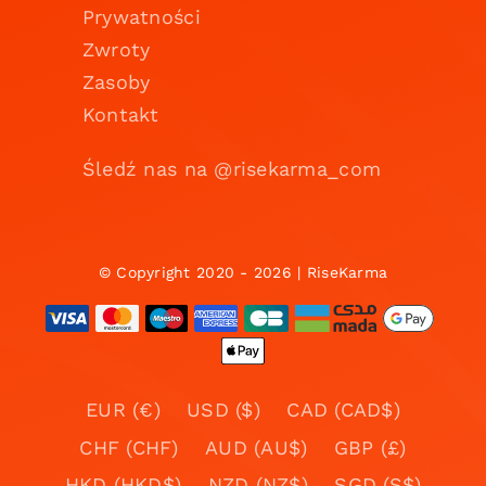
Prywatności
Zwroty
Zasoby
Kontakt
Śledź nas na @risekarma_com
© Copyright 2020 - 2026 | RiseKarma
EUR (€)
USD ($)
CAD (CAD$)
CHF (CHF)
AUD (AU$)
GBP (£)
HKD (HKD$)
NZD (NZ$)
SGD (S$)