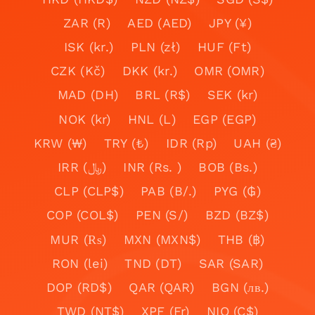
ZAR (R)
AED (AED)
JPY (¥)
ISK (kr.)
PLN (zł)
HUF (Ft)
CZK (Kč)
DKK (kr.)
OMR (OMR)
MAD (DH)
BRL (R$)
SEK (kr)
NOK (kr)
HNL (L)
EGP (EGP)
KRW (₩)
TRY (₺)
IDR (Rp)
UAH (₴)
IRR (﷼)
INR (Rs. )
BOB (Bs.)
CLP (CLP$)
PAB (B/.)
PYG (₲)
COP (COL$)
PEN (S/)
BZD (BZ$)
MUR (₨)
MXN (MXN$)
THB (฿)
RON (lei)
TND (DT)
SAR (SAR)
DOP (RD$)
QAR (QAR)
BGN (лв.)
TWD (NT$)
XPF (Fr)
NIO (C$)