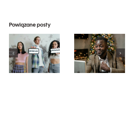
Powiązane posty
Najlepsze
Jak ukryć
aplikacje do
obserwujących
edytowania
na LinkedIn,
wideo do
aby
tworzenia
zachować
dzieł na
prywatność
TikToku