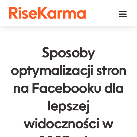
Skip
to
Toggl
content
Naviga
Instagram
TikTok
Sposoby
Facebook
optymalizacji stron
YouTube
na Facebooku dla
Twitter (𝕏)
Inne
lepszej
Koszyk
widoczności w
polski