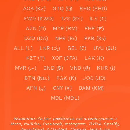
AOA (Kz)
GTQ (Q)
BHD (BHD)
KWD (KWD)
TZS (Sh)
ILS (₪)
AZN (₼)
MYR (RM)
PHP (₱)
DZD (DA)
NPR (₨)
PKR (₨)
ALL (L)
LKR (රු)
GEL (₾)
UYU ($U)
KZT (₸)
XOF (CFA)
LAK (₭)
MVR (.ރ)
BND ($)
VND (₫)
KHR (៛)
BTN (Nu.)
PGK (K)
JOD (JD)
AFN (؋)
CNY (¥)
BAM (KM)
MDL (MDL)
RiseKarma nie jest powiązane ani stowarzyszone z
Meta, YouTube, Facebook, Instagram, TikTok, Spotify,
SoundCloud, X (Twitter), Threads, Twitch ani