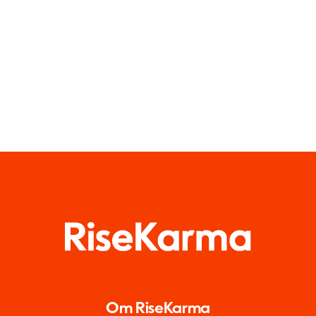
grupper i år
medier
Om RiseKarma