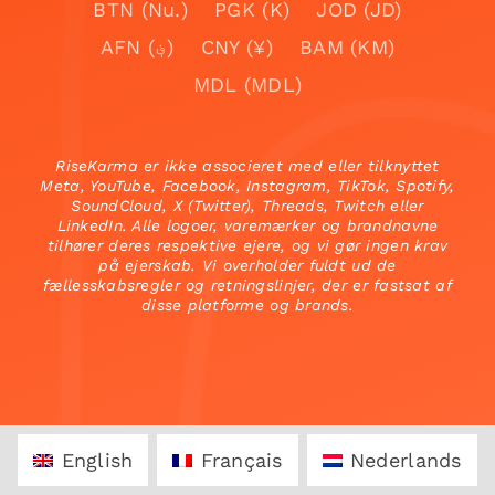
BTN (Nu.)
PGK (K)
JOD (JD)
AFN (؋)
CNY (¥)
BAM (KM)
MDL (MDL)
RiseKarma er ikke associeret med eller tilknyttet
Meta, YouTube, Facebook, Instagram, TikTok, Spotify,
SoundCloud, X (Twitter), Threads, Twitch eller
LinkedIn. Alle logoer, varemærker og brandnavne
tilhører deres respektive ejere, og vi gør ingen krav
på ejerskab. Vi overholder fuldt ud de
fællesskabsregler og retningslinjer, der er fastsat af
disse platforme og brands.
English
Français
Nederlands