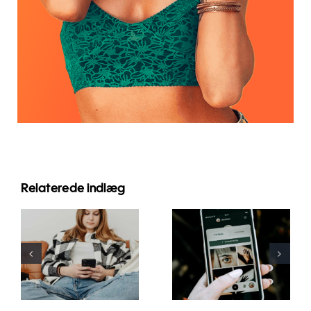
Relaterede indlæg
Innovative
Bedste
strategier til
praksis for
at øge
brug af
synligheden
augmented
af
reality-filtre
Facebook-
på sociale