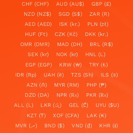
CHF (CHF)
AUD (AU$)
GBP (£)
NZD (NZ$)
SGD (S$)
ZAR (R)
AED (AED)
ISK (kr.)
PLN (zł)
HUF (Ft)
CZK (Kč)
DKK (kr.)
OMR (OMR)
MAD (DH)
BRL (R$)
SEK (kr)
NOK (kr)
HNL (L)
EGP (EGP)
KRW (₩)
TRY (₺)
IDR (Rp)
UAH (₴)
TZS (Sh)
ILS (₪)
AZN (₼)
MYR (RM)
PHP (₱)
DZD (DA)
NPR (₨)
PKR (₨)
ALL (L)
LKR (රු)
GEL (₾)
UYU ($U)
KZT (₸)
XOF (CFA)
LAK (₭)
MVR (.ރ)
BND ($)
VND (₫)
KHR (៛)