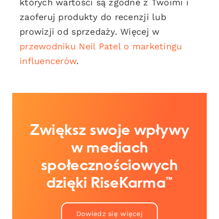
których wartości są zgodne z Twoimi i
zaoferuj produkty do recenzji lub
prowizji od sprzedaży. Więcej w
przewodniku Neil Patel o marketingu
influencerów
.
Zwiększ swoje wpływy
w mediach
społecznościowych
dzięki RiseKarma™
Dowiedz się więcej