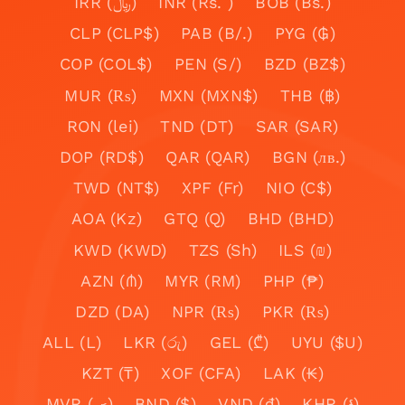
IRR (﷼)
INR (Rs. )
BOB (Bs.)
CLP (CLP$)
PAB (B/.)
PYG (₲)
COP (COL$)
PEN (S/)
BZD (BZ$)
MUR (₨)
MXN (MXN$)
THB (฿)
RON (lei)
TND (DT)
SAR (SAR)
DOP (RD$)
QAR (QAR)
BGN (лв.)
TWD (NT$)
XPF (Fr)
NIO (C$)
AOA (Kz)
GTQ (Q)
BHD (BHD)
KWD (KWD)
TZS (Sh)
ILS (₪)
AZN (₼)
MYR (RM)
PHP (₱)
DZD (DA)
NPR (₨)
PKR (₨)
ALL (L)
LKR (රු)
GEL (₾)
UYU ($U)
KZT (₸)
XOF (CFA)
LAK (₭)
MVR (.ރ)
BND ($)
VND (₫)
KHR (៛)