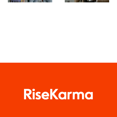
zachować
dzieł na
prywatność
TikToku