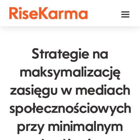
Skip
to
Toggl
content
Naviga
Instagram
TikTok
Strategie na
Facebook
maksymalizację
YouTube
zasięgu w mediach
Twitter (𝕏)
Inne
społecznościowych
Koszyk
przy minimalnym
polski