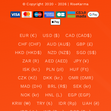
© Copyright 2020 - 2026 | RiseKarma
EUR (€)
USD ($)
CAD (CAD$)
CHF (CHF)
AUD (AU$)
GBP (£)
HKD (HKD$)
NZD (NZ$)
SGD (S$)
ZAR (R)
AED (AED)
JPY (¥)
ISK (kr.)
PLN (zł)
HUF (Ft)
CZK (Kč)
DKK (kr.)
OMR (OMR)
MAD (DH)
BRL (R$)
SEK (kr)
NOK (kr)
HNL (L)
EGP (EGP)
KRW (₩)
TRY (₺)
IDR (Rp)
UAH (₴)