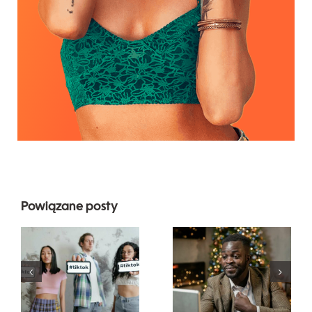
Powiązane posty
Najlepsze
Jak ukryć
aplikacje do
obserwujących
edytowania
na LinkedIn,
wideo do
aby
tworzenia