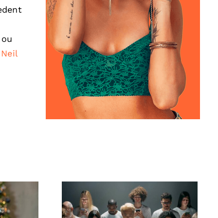
èdent
 ou
Neil