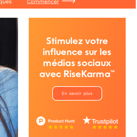
iques
Commencer
Stimulez votre
influence sur les
médias sociaux
avec RiseKarma™
En savoir plus