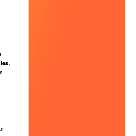
e
ies
,
s
ur