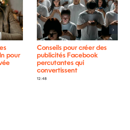
es
Conseils pour créer des
In pour
publicités Facebook
ivée
percutantes qui
convertissent
12:48