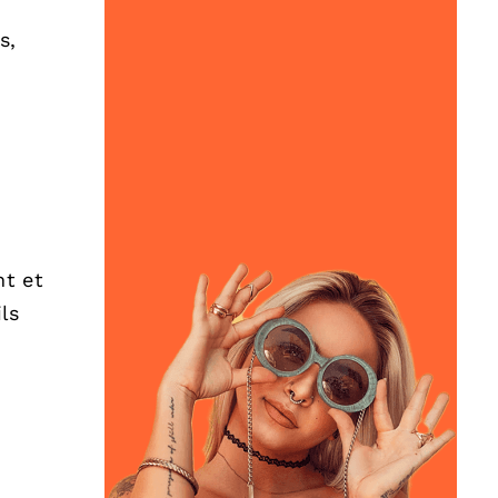
s,
nt et
ls