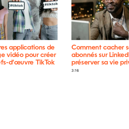
res applications de
Comment cacher s
e vidéo pour créer
abonnés sur Linked
fs-d’œuvre TikTok
préserver sa vie pr
3:16