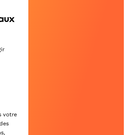
iaux
ir
 votre
 des
s,