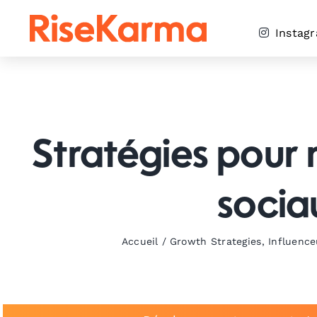
Skip
to
Instag
content
Stratégies pour 
socia
Accueil
/
Growth Strategies
,
Influence