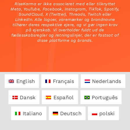
RiseKarma er ikke associeret med eller tilknyttet
Meta, YouTube, Facebook, Instagram, TikTok, Spotify,
SoundCloud, X (Twitter), Threads, Twitch eller
LinkedIn. Alle logoer, varemærker og brandnavne
tilhører deres respektive ejere, og vi gør ingen krav
på ejerskab. Vi overholder fuldt ud de
fællesskabsregler og retningslinjer, der er fastsat af
disse platforme og brands.
English
Français
Nederlands
Dansk
Español
Português
Italiano
Deutsch
polski