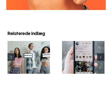
Relaterede indlæg
Top 3
Top TikTok
platforme til
skrifttypegeneratorer
planlægning
til kreative
af opslag på
tekster
flere sociale
medier