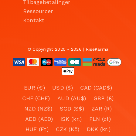
Tilbagebetalinger
Ressourcer
Kontakt
© Copyright 2020 - 2026 | RiseKarma
EUR (€)
USD ($)
CAD (CAD$)
CHF (CHF)
AUD (AU$)
GBP (£)
NZD (NZ$)
SGD (S$)
ZAR (R)
AED (AED)
ISK (kr.)
PLN (zł)
HUF (Ft)
CZK (Kč)
DKK (kr.)