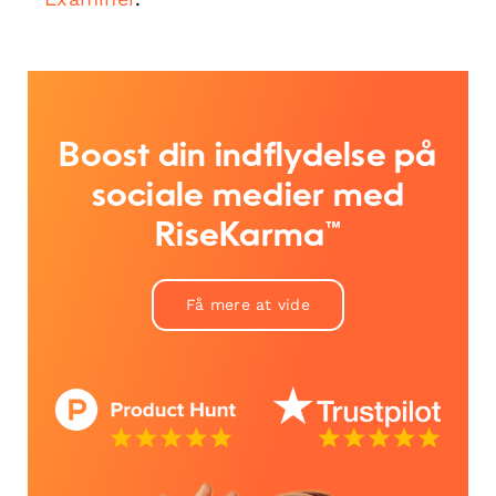
Boost din indflydelse på
sociale medier med
RiseKarma™
Få mere at vide