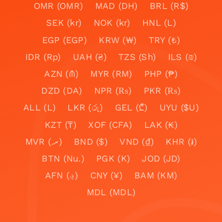
OMR (OMR)
MAD (DH)
BRL (R$)
SEK (kr)
NOK (kr)
HNL (L)
EGP (EGP)
KRW (₩)
TRY (₺)
IDR (Rp)
UAH (₴)
TZS (Sh)
ILS (₪)
AZN (₼)
MYR (RM)
PHP (₱)
DZD (DA)
NPR (₨)
PKR (₨)
ALL (L)
LKR (රු)
GEL (₾)
UYU ($U)
KZT (₸)
XOF (CFA)
LAK (₭)
MVR (.ރ)
BND ($)
VND (₫)
KHR (៛)
BTN (Nu.)
PGK (K)
JOD (JD)
AFN (؋)
CNY (¥)
BAM (KM)
MDL (MDL)