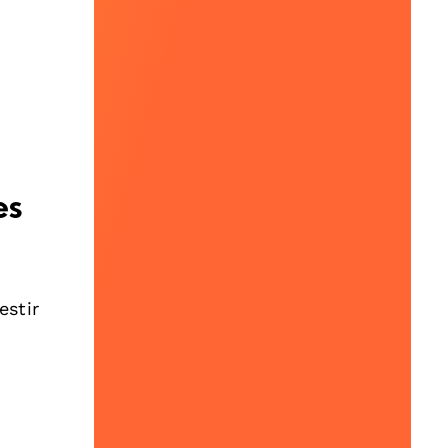
es
estir