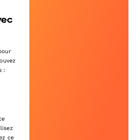
vec
pour
pouvez
 :
ce
lisez
ez ce