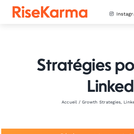
Skip
to
Instag
content
Stratégies p
Linked
Accueil
/
Growth Strategies
,
Link