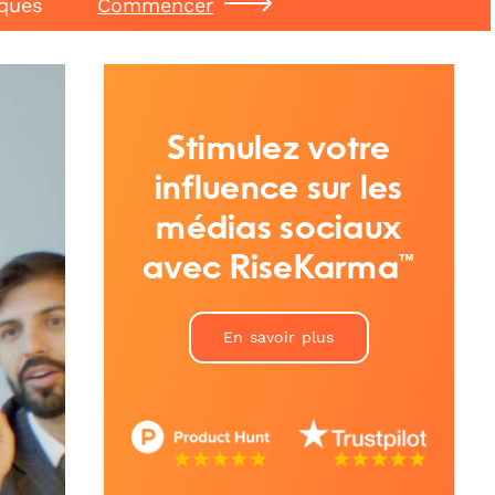
iques
Commencer
Stimulez votre
influence sur les
médias sociaux
avec RiseKarma™
En savoir plus