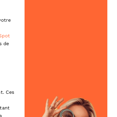
votre
Spot
s de
t. Ces
 tant
a