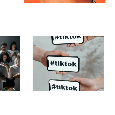
eare
Migliori impostazioni
ook
per la privacy di
he
TikTok nel 2024