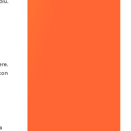
più.
ere.
con
a