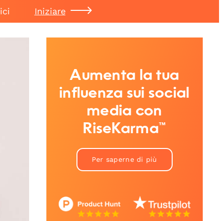
ici
Iniziare
Aumenta la tua
influenza sui social
media con
RiseKarma™
Per saperne di più