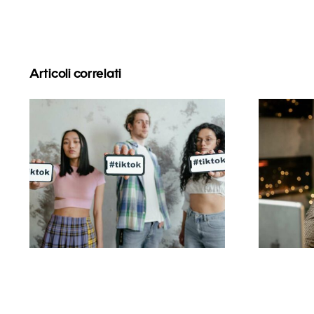
Articoli correlati
Com
Migliori app di editing
foll
video per creare
pe
capolavori su TikTok