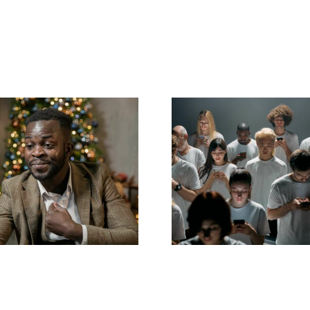
e nascondere i
Consigli per cr
ower su LinkedIn
annunci Faceb
r proteggere la
straordinari c
privacy
convertano