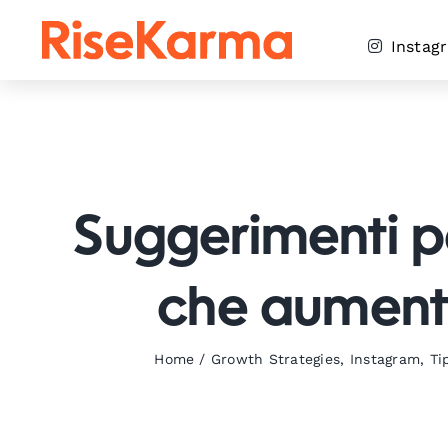
Skip
to
Instag
content
Suggerimenti pe
che aumenta
Home
/
Growth Strategies
,
Instagram
,
Ti