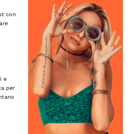
st con
are
i e
ca per
entano