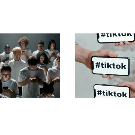
Wskazówki
dotyczące
Najlepsze ustaw
rojektowania
prywatności Ti
ątkowych reklam
na 2024 ro
acebooku, które
skutecznie
konwertują