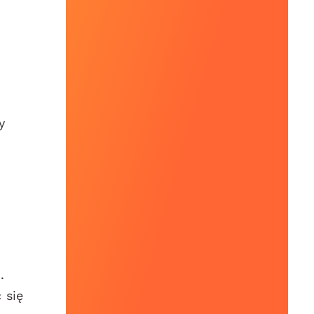
y
.
 się