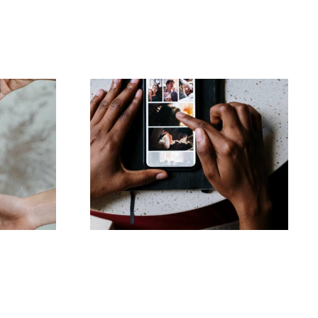
Najlepsze aplikacje
ienia
do animacji zdjęć na
kTok
angażujące posty na
k
Facebooku