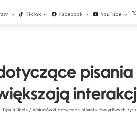
gram
TikTok
Facebook
YouTube
otyczące pisania
zwiększają interak
,
Tips & Tools
/
Wskazówki dotyczące pisania chwytliwych tytuł