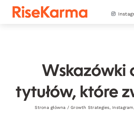
Skip
to
Insta
content
Wskazówki d
tytułów, które 
Strona główna
/
Growth Strategies
,
Instagram