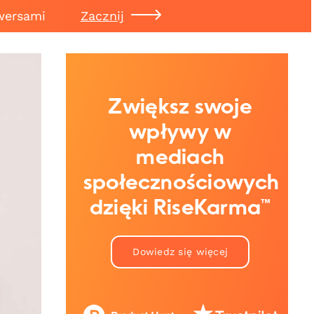
wersami
Zacznij
Zwiększ swoje
wpływy w
mediach
społecznościowych
dzięki RiseKarma™
Dowiedz się więcej