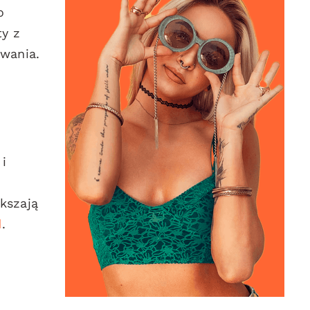
o
ty z
owania.
i
ększają
d
.