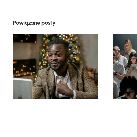
Powiązane posty
Jak ukryć
obserwujących na
p
LinkedIn, aby
wyj
zachować
na F
prywatność