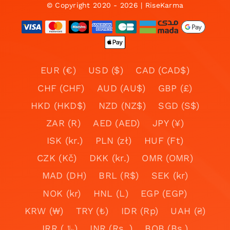
© Copyright 2020 - 2026 | RiseKarma
EUR (€)
USD ($)
CAD (CAD$)
CHF (CHF)
AUD (AU$)
GBP (£)
HKD (HKD$)
NZD (NZ$)
SGD (S$)
ZAR (R)
AED (AED)
JPY (¥)
ISK (kr.)
PLN (zł)
HUF (Ft)
CZK (Kč)
DKK (kr.)
OMR (OMR)
MAD (DH)
BRL (R$)
SEK (kr)
NOK (kr)
HNL (L)
EGP (EGP)
KRW (₩)
TRY (₺)
IDR (Rp)
UAH (₴)
IRR (﷼)
INR (Rs. )
BOB (Bs.)