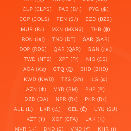
CLP (CLP$)
PAB (B/.)
PYG (₲)
COP (COL$)
PEN (S/)
BZD (BZ$)
MUR (₨)
MXN (MXN$)
THB (฿)
RON (lei)
TND (DT)
SAR (SAR)
DOP (RD$)
QAR (QAR)
BGN (лв.)
TWD (NT$)
XPF (Fr)
NIO (C$)
AOA (Kz)
GTQ (Q)
BHD (BHD)
KWD (KWD)
TZS (Sh)
ILS (₪)
AZN (₼)
MYR (RM)
PHP (₱)
DZD (DA)
NPR (₨)
PKR (₨)
ALL (L)
LKR (රු)
GEL (₾)
UYU ($U)
KZT (₸)
XOF (CFA)
LAK (₭)
MVR (.ރ)
BND ($)
VND (₫)
KHR (៛)