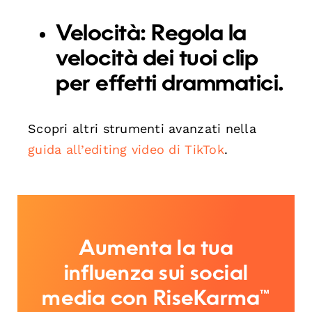
Velocità:
Regola la
velocità dei tuoi clip
per effetti drammatici.
Scopri altri strumenti avanzati nella
guida all’editing video di TikTok
.
Aumenta la tua
influenza sui social
media con RiseKarma™