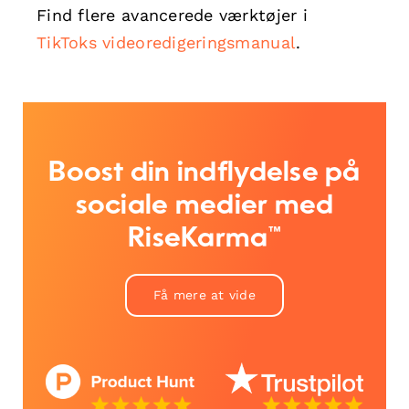
Find flere avancerede værktøjer i
TikToks videoredigeringsmanual
.
Boost din indflydelse på
sociale medier med
RiseKarma™
Få mere at vide