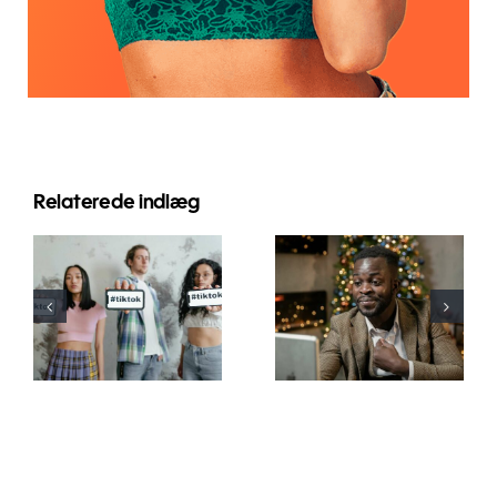
Relaterede indlæg
De bedste
Sådan
video-
skjuler du
redigeringsapps
følgere på
til at skabe
LinkedIn for
TikTok
at bevare
mesterværker
privatlivet