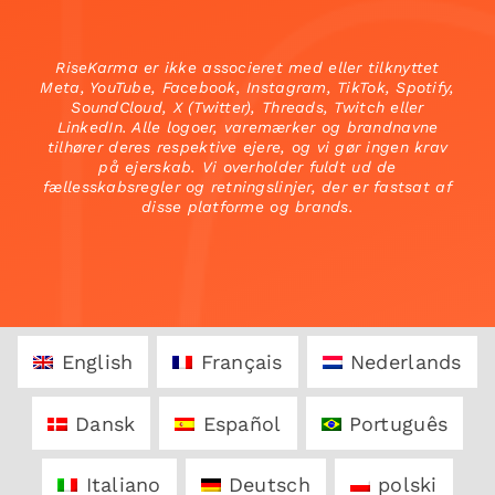
RiseKarma er ikke associeret med eller tilknyttet
Meta, YouTube, Facebook, Instagram, TikTok, Spotify,
SoundCloud, X (Twitter), Threads, Twitch eller
LinkedIn. Alle logoer, varemærker og brandnavne
tilhører deres respektive ejere, og vi gør ingen krav
på ejerskab. Vi overholder fuldt ud de
fællesskabsregler og retningslinjer, der er fastsat af
disse platforme og brands.
English
Français
Nederlands
Dansk
Español
Português
Italiano
Deutsch
polski