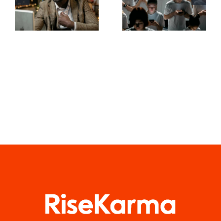
atractivos
en LinkedIn
en
para
Facebook
preservar la
que
privacidad
conviertan