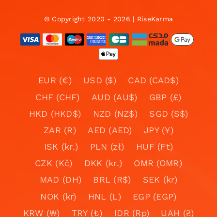
© Copyright 2020 - 2026 | RiseKarma
EUR (€)
USD ($)
CAD (CAD$)
CHF (CHF)
AUD (AU$)
GBP (£)
HKD (HKD$)
NZD (NZ$)
SGD (S$)
ZAR (R)
AED (AED)
JPY (¥)
ISK (kr.)
PLN (zł)
HUF (Ft)
CZK (Kč)
DKK (kr.)
OMR (OMR)
MAD (DH)
BRL (R$)
SEK (kr)
NOK (kr)
HNL (L)
EGP (EGP)
KRW (₩)
TRY (₺)
IDR (Rp)
UAH (₴)