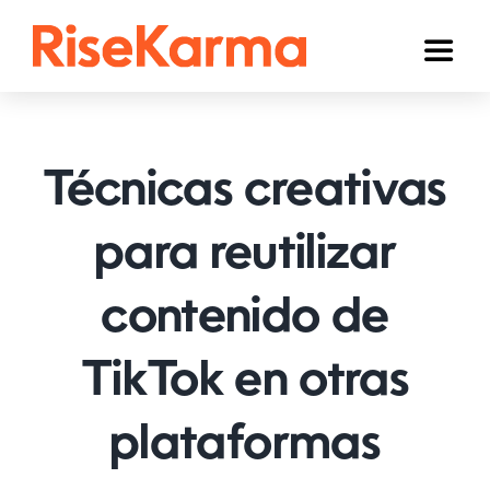
Skip
to
Toggl
content
Naviga
Instagram
TikTok
Técnicas creativas
YouTube
para reutilizar
Facebook
contenido de
Twitter (𝕏)
Otros
TikTok en otras
Carrito
plataformas
Español