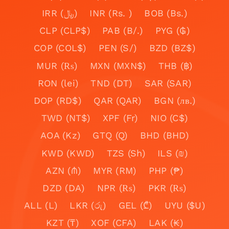
IRR (﷼)
INR (Rs. )
BOB (Bs.)
CLP (CLP$)
PAB (B/.)
PYG (₲)
COP (COL$)
PEN (S/)
BZD (BZ$)
MUR (₨)
MXN (MXN$)
THB (฿)
RON (lei)
TND (DT)
SAR (SAR)
DOP (RD$)
QAR (QAR)
BGN (лв.)
TWD (NT$)
XPF (Fr)
NIO (C$)
AOA (Kz)
GTQ (Q)
BHD (BHD)
KWD (KWD)
TZS (Sh)
ILS (₪)
AZN (₼)
MYR (RM)
PHP (₱)
DZD (DA)
NPR (₨)
PKR (₨)
ALL (L)
LKR (රු)
GEL (₾)
UYU ($U)
KZT (₸)
XOF (CFA)
LAK (₭)