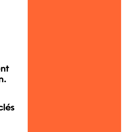
ent
n.
clés