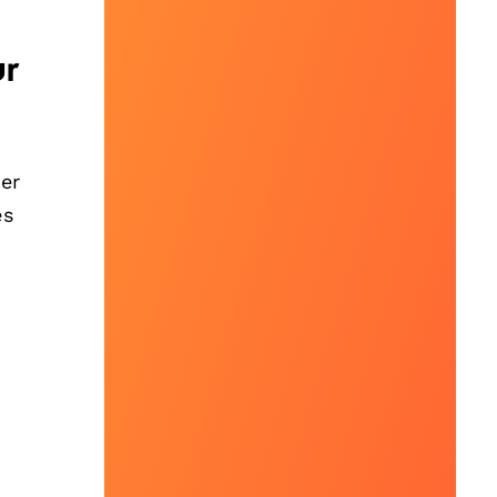
ur
ter
es