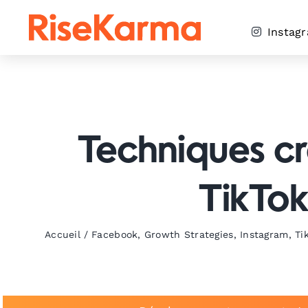
Skip
to
Instag
content
Techniques cré
TikTok
Accueil
/
Facebook
,
Growth Strategies
,
Instagram
,
Ti