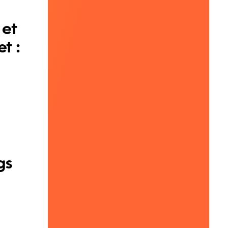
 et
t :
gs