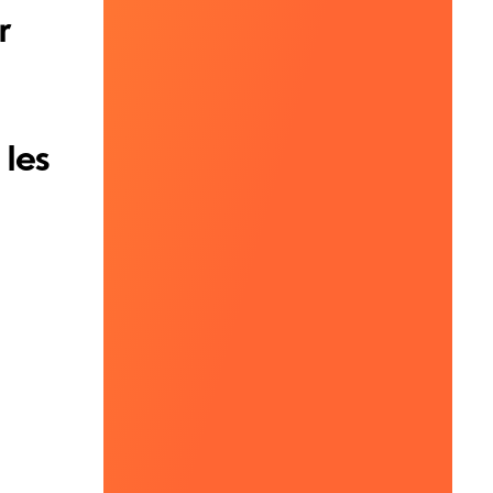
r
 les