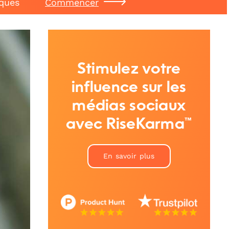
iques
Commencer
Stimulez votre
influence sur les
médias sociaux
avec RiseKarma™
En savoir plus