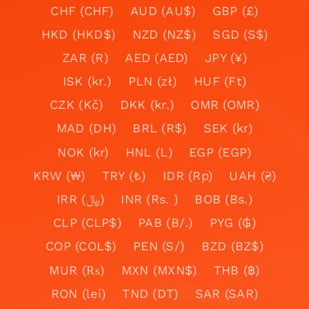
CHF (CHF)
AUD (AU$)
GBP (£)
HKD (HKD$)
NZD (NZ$)
SGD (S$)
ZAR (R)
AED (AED)
JPY (¥)
ISK (kr.)
PLN (zł)
HUF (Ft)
CZK (Kč)
DKK (kr.)
OMR (OMR)
MAD (DH)
BRL (R$)
SEK (kr)
NOK (kr)
HNL (L)
EGP (EGP)
KRW (₩)
TRY (₺)
IDR (Rp)
UAH (₴)
IRR (﷼)
INR (Rs. )
BOB (Bs.)
CLP (CLP$)
PAB (B/.)
PYG (₲)
COP (COL$)
PEN (S/)
BZD (BZ$)
MUR (₨)
MXN (MXN$)
THB (฿)
RON (lei)
TND (DT)
SAR (SAR)