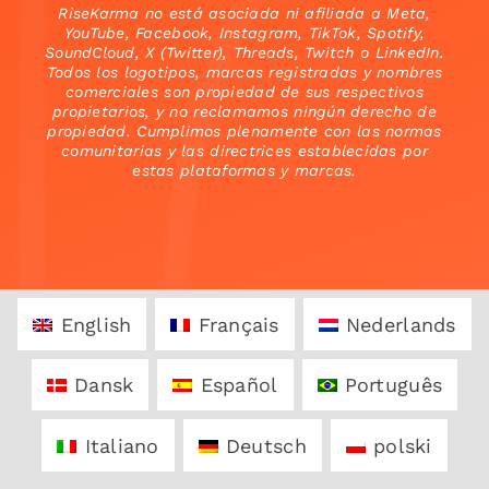
RiseKarma no está asociada ni afiliada a Meta,
YouTube, Facebook, Instagram, TikTok, Spotify,
SoundCloud, X (Twitter), Threads, Twitch o LinkedIn.
Todos los logotipos, marcas registradas y nombres
comerciales son propiedad de sus respectivos
propietarios, y no reclamamos ningún derecho de
propiedad. Cumplimos plenamente con las normas
comunitarias y las directrices establecidas por
estas plataformas y marcas.
English
Français
Nederlands
Dansk
Español
Português
Italiano
Deutsch
polski