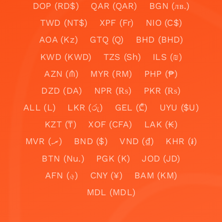
DOP (RD$)
QAR (QAR)
BGN (лв.)
TWD (NT$)
XPF (Fr)
NIO (C$)
AOA (Kz)
GTQ (Q)
BHD (BHD)
KWD (KWD)
TZS (Sh)
ILS (₪)
AZN (₼)
MYR (RM)
PHP (₱)
DZD (DA)
NPR (₨)
PKR (₨)
ALL (L)
LKR (රු)
GEL (₾)
UYU ($U)
KZT (₸)
XOF (CFA)
LAK (₭)
MVR (.ރ)
BND ($)
VND (₫)
KHR (៛)
BTN (Nu.)
PGK (K)
JOD (JD)
AFN (؋)
CNY (¥)
BAM (KM)
MDL (MDL)