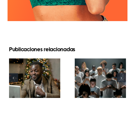
Publicaciones relacionadas
Consejos
Cómo
para crear
ocultar
anuncios
seguidores
atractivos
en LinkedIn
en
para
Facebook
preservar la
que
privacidad
conviertan