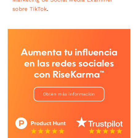
sobre TikTok
.
Aumenta tu influencia
en las redes sociales
con RiseKarma™
Obtén más información