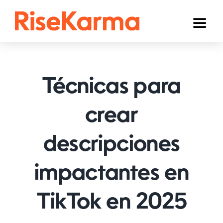
Skip
to
Toggl
content
Naviga
Instagram
TikTok
Técnicas para
YouTube
crear
Facebook
descripciones
Twitter (𝕏)
Otros
impactantes en
Carrito
TikTok en 2025
Español