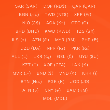
SAR (SAR)
DOP (RD$)
QAR (QAR)
BGN (лв.)
TWD (NT$)
XPF (Fr)
NIO (C$)
AOA (Kz)
GTQ (Q)
BHD (BHD)
KWD (KWD)
TZS (Sh)
ILS (₪)
AZN (₼)
MYR (RM)
PHP (₱)
DZD (DA)
NPR (₨)
PKR (₨)
ALL (L)
LKR (රු)
GEL (₾)
UYU ($U)
KZT (₸)
XOF (CFA)
LAK (₭)
MVR (.ރ)
BND ($)
VND (₫)
KHR (៛)
BTN (Nu.)
PGK (K)
JOD (JD)
AFN (؋)
CNY (¥)
BAM (KM)
MDL (MDL)