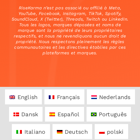
RiseKarma n’est pas associé ou affilié à Meta,
YouTube, Facebook, Instagram, TikTok, Spotify,
SoundCloud, X (Twitter), Threads, Twitch ou LinkedIn.
Tous les logos, marques déposées et noms de
marque sont la propriété de leurs propriétaires
respectifs, et nous ne revendiquons aucun droit de
propriété. Nous respectons pleinement les règles
communautaires et les directives établies par ces
plateformes et marques.
English
Français
Nederlands
Dansk
Español
Português
Italiano
Deutsch
polski