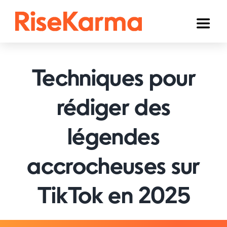
Skip
to
Toggl
content
Naviga
Instagram
Techniques pour
TikTok
YouTube
rédiger des
Facebook
légendes
Twitter (𝕏)
accrocheuses sur
Autres
TikTok en 2025
Panier
Français