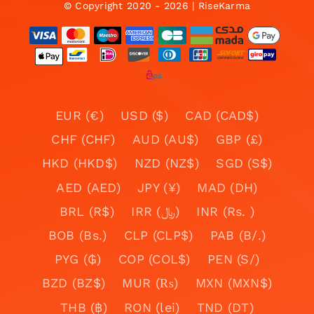
© Copyright 2020 - 2026 | RiseKarma
EUR (€)
USD ($)
CAD (CAD$)
CHF (CHF)
AUD (AU$)
GBP (£)
HKD (HKD$)
NZD (NZ$)
SGD (S$)
AED (AED)
JPY (¥)
MAD (DH)
BRL (R$)
IRR (﷼)
INR (Rs. )
BOB (Bs.)
CLP (CLP$)
PAB (B/.)
PYG (₲)
COP (COL$)
PEN (S/)
BZD (BZ$)
MUR (₨)
MXN (MXN$)
THB (฿)
RON (lei)
TND (DT)