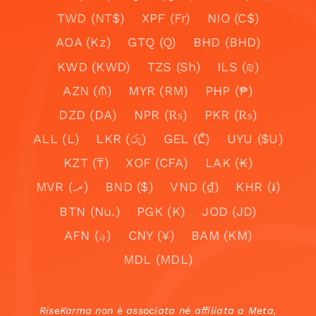
TWD (NT$)
XPF (Fr)
NIO (C$)
AOA (Kz)
GTQ (Q)
BHD (BHD)
KWD (KWD)
TZS (Sh)
ILS (₪)
AZN (₼)
MYR (RM)
PHP (₱)
DZD (DA)
NPR (₨)
PKR (₨)
ALL (L)
LKR (රු)
GEL (₾)
UYU ($U)
KZT (₸)
XOF (CFA)
LAK (₭)
MVR (.ރ)
BND ($)
VND (₫)
KHR (៛)
BTN (Nu.)
PGK (K)
JOD (JD)
AFN (؋)
CNY (¥)
BAM (KM)
MDL (MDL)
RiseKarma non è associata né affiliata a Meta,