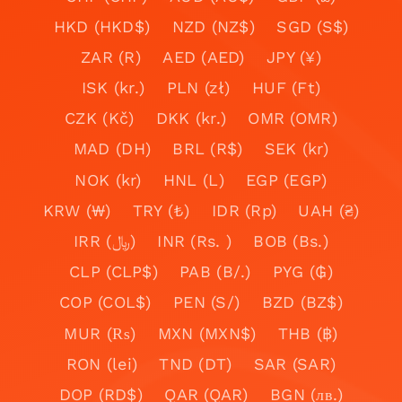
HKD (HKD$)
NZD (NZ$)
SGD (S$)
ZAR (R)
AED (AED)
JPY (¥)
ISK (kr.)
PLN (zł)
HUF (Ft)
CZK (Kč)
DKK (kr.)
OMR (OMR)
MAD (DH)
BRL (R$)
SEK (kr)
NOK (kr)
HNL (L)
EGP (EGP)
KRW (₩)
TRY (₺)
IDR (Rp)
UAH (₴)
IRR (﷼)
INR (Rs. )
BOB (Bs.)
CLP (CLP$)
PAB (B/.)
PYG (₲)
COP (COL$)
PEN (S/)
BZD (BZ$)
MUR (₨)
MXN (MXN$)
THB (฿)
RON (lei)
TND (DT)
SAR (SAR)
DOP (RD$)
QAR (QAR)
BGN (лв.)