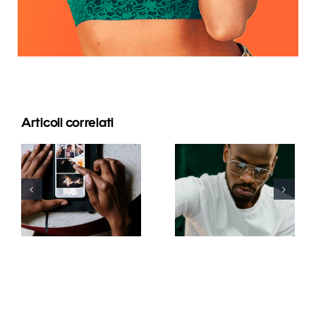
Articoli correlati
Le migliori
app per
I 17 migliori
animare
consigli
foto e
avanzati per
rendere
comprendere
coinvolgenti
l’algoritmo
i post su
di TikTok
Facebook