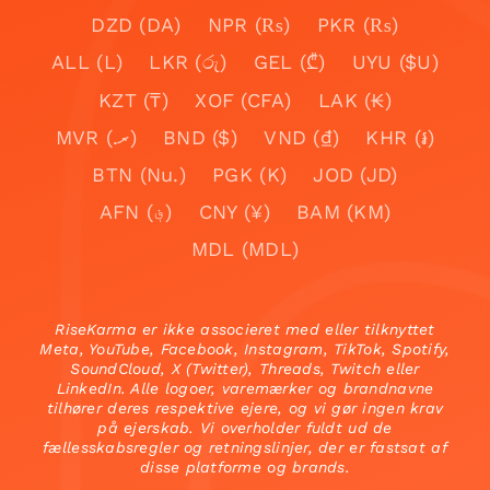
DZD (DA)
NPR (₨)
PKR (₨)
ALL (L)
LKR (රු)
GEL (₾)
UYU ($U)
KZT (₸)
XOF (CFA)
LAK (₭)
MVR (.ރ)
BND ($)
VND (₫)
KHR (៛)
BTN (Nu.)
PGK (K)
JOD (JD)
AFN (؋)
CNY (¥)
BAM (KM)
MDL (MDL)
RiseKarma er ikke associeret med eller tilknyttet
Meta, YouTube, Facebook, Instagram, TikTok, Spotify,
SoundCloud, X (Twitter), Threads, Twitch eller
LinkedIn. Alle logoer, varemærker og brandnavne
tilhører deres respektive ejere, og vi gør ingen krav
på ejerskab. Vi overholder fuldt ud de
fællesskabsregler og retningslinjer, der er fastsat af
disse platforme og brands.