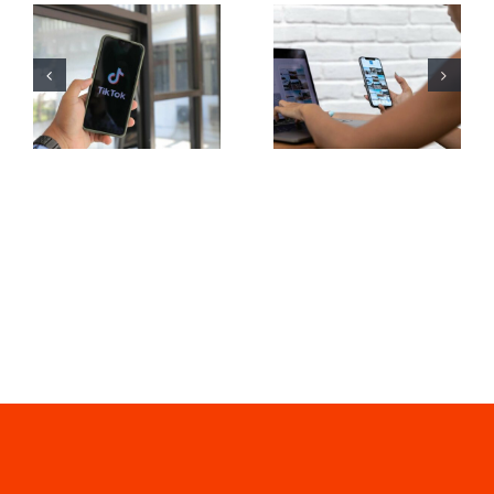
Top 3
Maksimer
platforme til
Rækkevidde:
at finde
Effektive
idéer til
Tværplatforms
brugergenereret
Postværktøjer
indhold
til 2024
(UGC)