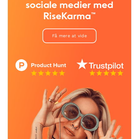
sociale medier med
RiseKarma™
Få mere at vide