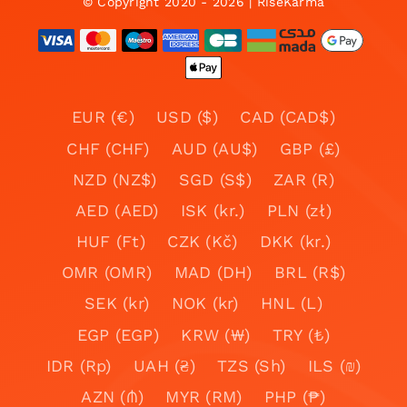
© Copyright 2020 - 2026 | RiseKarma
EUR (€)
USD ($)
CAD (CAD$)
CHF (CHF)
AUD (AU$)
GBP (£)
NZD (NZ$)
SGD (S$)
ZAR (R)
AED (AED)
ISK (kr.)
PLN (zł)
HUF (Ft)
CZK (Kč)
DKK (kr.)
OMR (OMR)
MAD (DH)
BRL (R$)
SEK (kr)
NOK (kr)
HNL (L)
EGP (EGP)
KRW (₩)
TRY (₺)
IDR (Rp)
UAH (₴)
TZS (Sh)
ILS (₪)
AZN (₼)
MYR (RM)
PHP (₱)