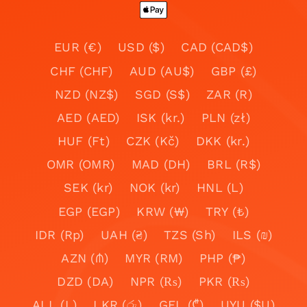
EUR (€)
USD ($)
CAD (CAD$)
CHF (CHF)
AUD (AU$)
GBP (£)
NZD (NZ$)
SGD (S$)
ZAR (R)
AED (AED)
ISK (kr.)
PLN (zł)
HUF (Ft)
CZK (Kč)
DKK (kr.)
OMR (OMR)
MAD (DH)
BRL (R$)
SEK (kr)
NOK (kr)
HNL (L)
EGP (EGP)
KRW (₩)
TRY (₺)
IDR (Rp)
UAH (₴)
TZS (Sh)
ILS (₪)
AZN (₼)
MYR (RM)
PHP (₱)
DZD (DA)
NPR (₨)
PKR (₨)
ALL (L)
LKR (රු)
GEL (₾)
UYU ($U)