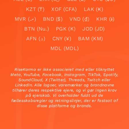
KZT (₸)
XOF (CFA)
LAK (₭)
MVR (.ރ)
BND ($)
VND (₫)
KHR (៛)
BTN (Nu.)
PGK (K)
JOD (JD)
AFN (؋)
CNY (¥)
BAM (KM)
MDL (MDL)
RiseKarma er ikke associeret med eller tilknyttet
Meta, YouTube, Facebook, Instagram, TikTok, Spotify,
SoundCloud, X (Twitter), Threads, Twitch eller
LinkedIn. Alle logoer, varemærker og brandnavne
tilhører deres respektive ejere, og vi gør ingen krav
på ejerskab. Vi overholder fuldt ud de
fællesskabsregler og retningslinjer, der er fastsat af
disse platforme og brands.