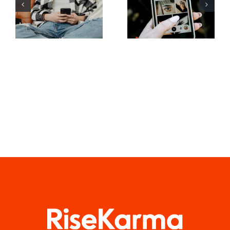
at øge
brug af
synligheden
augmented
af
reality-filtre
Facebook-
på sociale
grupper i år
medier