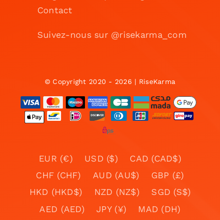
Contact
Suivez-nous sur @risekarma_com
© Copyright 2020 - 2026 | RiseKarma
EUR (€)
USD ($)
CAD (CAD$)
CHF (CHF)
AUD (AU$)
GBP (£)
HKD (HKD$)
NZD (NZ$)
SGD (S$)
AED (AED)
JPY (¥)
MAD (DH)