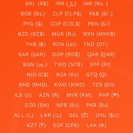
BRL (R$)
IRR (﷼)
INR (Rs. )
BOB (Bs.)
CLP (CLP$)
PAB (B/.)
PYG (₲)
COP (COL$)
PEN (S/)
BZD (BZ$)
MUR (₨)
MXN (MXN$)
THB (฿)
RON (lei)
TND (DT)
SAR (SAR)
DOP (RD$)
QAR (QAR)
BGN (лв.)
TWD (NT$)
XPF (Fr)
NIO (C$)
AOA (Kz)
GTQ (Q)
BHD (BHD)
KWD (KWD)
TZS (Sh)
ILS (₪)
AZN (₼)
MYR (RM)
PHP (₱)
DZD (DA)
NPR (₨)
PKR (₨)
ALL (L)
LKR (රු)
GEL (₾)
UYU ($U)
KZT (₸)
XOF (CFA)
LAK (₭)