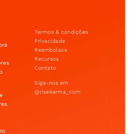
Termos & condições
Privacidade
ora
Reembolsos
Recursos
ores
Contato
o
Siga-nos em
@risekarma_com
 e
res.
to