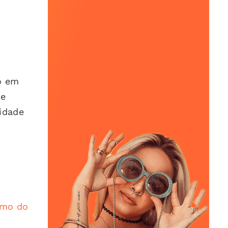
o em
 e
idade
tmo do