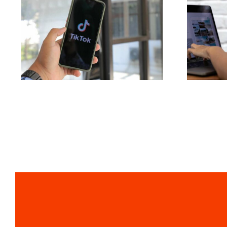
Maximizando o
A
Alcance:
pl
Ferramentas Eficazes
enc
de Postagem
U
Multiplataforma para
Gera
2024