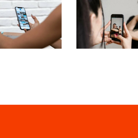
s 3 principais
Métodos efica
ataformas para
para remove
ontrar ideias de
comentário
GC (Conteúdo
negativos n
do pelo Usuário)
Facebook