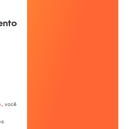
ento
o
, você
os