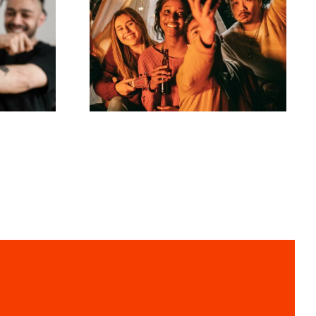
zes
r
Como criar desafios
s
virais no TikTok que
o
engajem seu público?