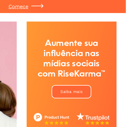
Comece
Aumente sua
influência nas
mídias sociais
com RiseKarma™
Saiba mais