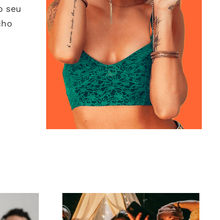
o seu
cho