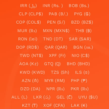
IRR (﷼)
INR (Rs. )
BOB (Bs.)
CLP (CLP$)
PAB (B/.)
PYG (₲)
COP (COL$)
PEN (S/)
BZD (BZ$)
MUR (₨)
MXN (MXN$)
THB (฿)
RON (lei)
TND (DT)
SAR (SAR)
DOP (RD$)
QAR (QAR)
BGN (лв.)
TWD (NT$)
XPF (Fr)
NIO (C$)
AOA (Kz)
GTQ (Q)
BHD (BHD)
KWD (KWD)
TZS (Sh)
ILS (₪)
AZN (₼)
MYR (RM)
PHP (₱)
DZD (DA)
NPR (₨)
PKR (₨)
ALL (L)
LKR (රු)
GEL (₾)
UYU ($U)
KZT (₸)
XOF (CFA)
LAK (₭)