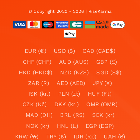
© Copyright 2020 - 2026 | RiseKarma
EUR (€)
USD ($)
CAD (CAD$)
CHF (CHF)
AUD (AU$)
GBP (£)
HKD (HKD$)
NZD (NZ$)
SGD (S$)
ZAR (R)
AED (AED)
JPY (¥)
ISK (kr.)
PLN (zł)
HUF (Ft)
CZK (Kč)
DKK (kr.)
OMR (OMR)
MAD (DH)
BRL (R$)
SEK (kr)
NOK (kr)
HNL (L)
EGP (EGP)
KRW (₩)
TRY (₺)
IDR (Rp)
UAH (₴)