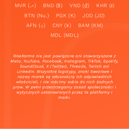
MVR (.ރ)
BND ($)
VND (₫)
KHR (៛)
BTN (Nu.)
PGK (K)
JOD (JD)
AFN (؋)
CNY (¥)
BAM (KM)
MDL (MDL)
RiseKarma nie jest powiązane ani stowarzyszone z
Meta, YouTube, Facebook, Instagram, TikTok, Spotify,
SoundCloud, X (Twitter), Threads, Twitch ani
LinkedIn. Wszystkie logotypy, znaki towarowe i
nazwy marek są własnością ich odpowiednich
właścicieli, i nie rościmy sobie do nich żadnych
praw. W pełni przestrzegamy zasad społeczności i
wytycznych ustanowionych przez te platformy i
marki.