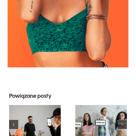
Powiązane posty
Najlepsze
Najbardziej
aplikacje do
popularne
edytowania
pytania
wideo do
dotyczące