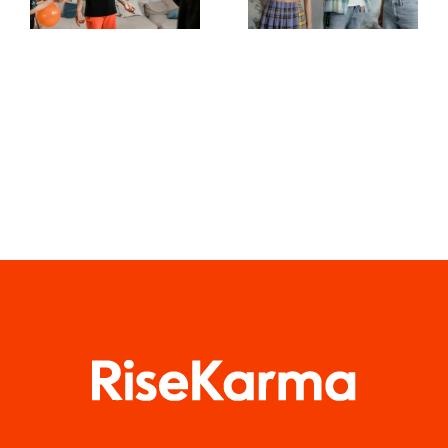
tworzenia
mediów
dzieł na
społecznościowych
TikToku