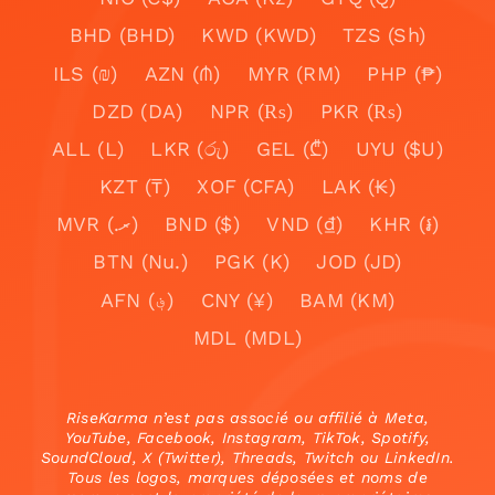
BHD (BHD)
KWD (KWD)
TZS (Sh)
ILS (₪)
AZN (₼)
MYR (RM)
PHP (₱)
DZD (DA)
NPR (₨)
PKR (₨)
ALL (L)
LKR (රු)
GEL (₾)
UYU ($U)
KZT (₸)
XOF (CFA)
LAK (₭)
MVR (.ރ)
BND ($)
VND (₫)
KHR (៛)
BTN (Nu.)
PGK (K)
JOD (JD)
AFN (؋)
CNY (¥)
BAM (KM)
MDL (MDL)
RiseKarma n’est pas associé ou affilié à Meta,
YouTube, Facebook, Instagram, TikTok, Spotify,
SoundCloud, X (Twitter), Threads, Twitch ou LinkedIn.
Tous les logos, marques déposées et noms de