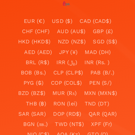
EUR (€)
USD ($)
CAD (CAD$)
CHF (CHF)
AUD (AU$)
GBP (£)
HKD (HKD$)
NZD (NZ$)
SGD (S$)
AED (AED)
JPY (¥)
MAD (DH)
BRL (R$)
IRR (﷼)
INR (Rs. )
BOB (Bs.)
CLP (CLP$)
PAB (B/.)
PYG (₲)
COP (COL$)
PEN (S/)
BZD (BZ$)
MUR (₨)
MXN (MXN$)
THB (฿)
RON (lei)
TND (DT)
SAR (SAR)
DOP (RD$)
QAR (QAR)
BGN (лв.)
TWD (NT$)
XPF (Fr)
NIO (C$)
AOA (Kz)
GTQ (Q)