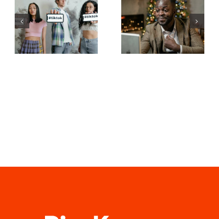
Jak ukryć
aplikacje do
obserwujących
edytowania
na LinkedIn,
wideo do
aby
tworzenia
zachować
dzieł na
prywatność
TikToku