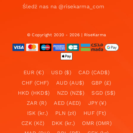
Śledź nas na @risekarma_com
© Copyright 2020 - 2026 | RiseKarma
EUR (€)
USD ($)
CAD (CAD$)
CHF (CHF)
AUD (AU$)
GBP (£)
HKD (HKD$)
NZD (NZ$)
SGD (S$)
ZAR (R)
AED (AED)
JPY (¥)
ISK (kr.)
PLN (zł)
HUF (Ft)
CZK (Kč)
DKK (kr.)
OMR (OMR)