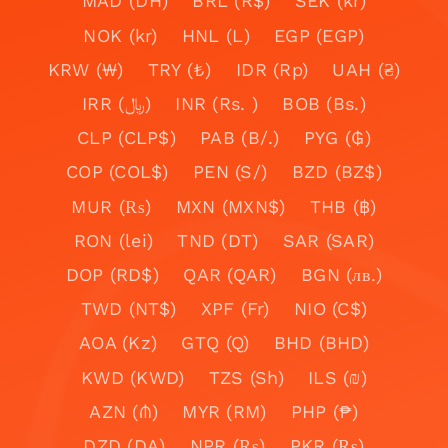
MAD (DH)
BRL (R$)
SEK (kr)
NOK (kr)
HNL (L)
EGP (EGP)
KRW (₩)
TRY (₺)
IDR (Rp)
UAH (₴)
IRR (﷼)
INR (Rs. )
BOB (Bs.)
CLP (CLP$)
PAB (B/.)
PYG (₲)
COP (COL$)
PEN (S/)
BZD (BZ$)
MUR (₨)
MXN (MXN$)
THB (฿)
RON (lei)
TND (DT)
SAR (SAR)
DOP (RD$)
QAR (QAR)
BGN (лв.)
TWD (NT$)
XPF (Fr)
NIO (C$)
AOA (Kz)
GTQ (Q)
BHD (BHD)
KWD (KWD)
TZS (Sh)
ILS (₪)
AZN (₼)
MYR (RM)
PHP (₱)
DZD (DA)
NPR (₨)
PKR (₨)