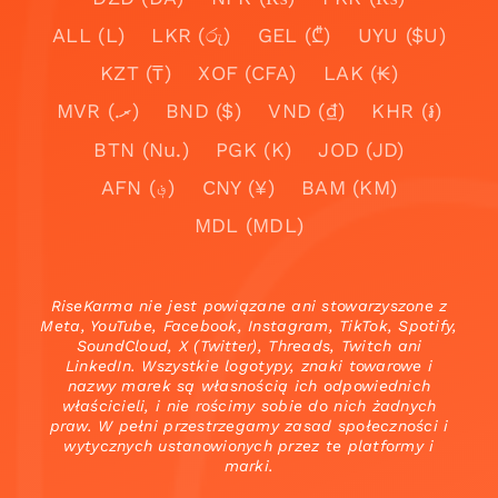
ALL (L)
LKR (රු)
GEL (₾)
UYU ($U)
KZT (₸)
XOF (CFA)
LAK (₭)
MVR (.ރ)
BND ($)
VND (₫)
KHR (៛)
BTN (Nu.)
PGK (K)
JOD (JD)
AFN (؋)
CNY (¥)
BAM (KM)
MDL (MDL)
RiseKarma nie jest powiązane ani stowarzyszone z
Meta, YouTube, Facebook, Instagram, TikTok, Spotify,
SoundCloud, X (Twitter), Threads, Twitch ani
LinkedIn. Wszystkie logotypy, znaki towarowe i
nazwy marek są własnością ich odpowiednich
właścicieli, i nie rościmy sobie do nich żadnych
praw. W pełni przestrzegamy zasad społeczności i
wytycznych ustanowionych przez te platformy i
marki.