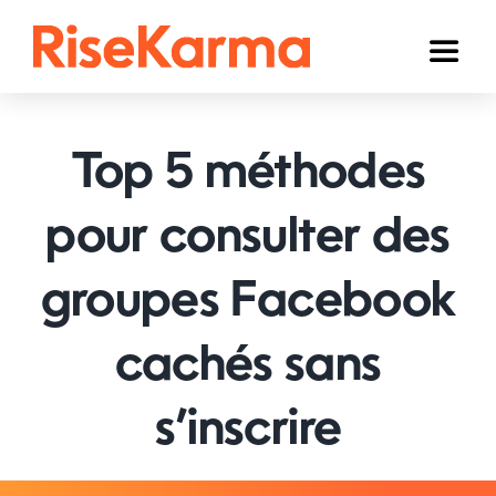
Skip
to
Toggl
content
Naviga
Instagram
Top 5 méthodes
TikTok
YouTube
pour consulter des
Facebook
groupes Facebook
Twitter (𝕏)
cachés sans
Autres
s’inscrire
Panier
Français