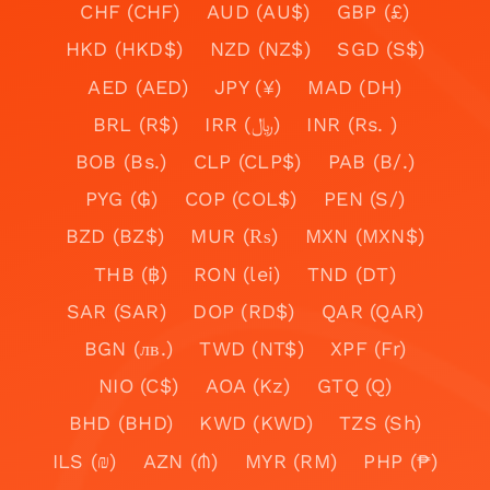
CHF (CHF)
AUD (AU$)
GBP (£)
HKD (HKD$)
NZD (NZ$)
SGD (S$)
AED (AED)
JPY (¥)
MAD (DH)
BRL (R$)
IRR (﷼)
INR (Rs. )
BOB (Bs.)
CLP (CLP$)
PAB (B/.)
PYG (₲)
COP (COL$)
PEN (S/)
BZD (BZ$)
MUR (₨)
MXN (MXN$)
THB (฿)
RON (lei)
TND (DT)
SAR (SAR)
DOP (RD$)
QAR (QAR)
BGN (лв.)
TWD (NT$)
XPF (Fr)
NIO (C$)
AOA (Kz)
GTQ (Q)
BHD (BHD)
KWD (KWD)
TZS (Sh)
ILS (₪)
AZN (₼)
MYR (RM)
PHP (₱)