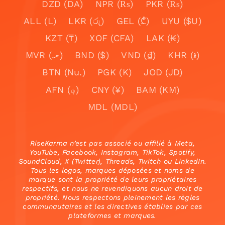
DZD (DA)
NPR (₨)
PKR (₨)
ALL (L)
LKR (රු)
GEL (₾)
UYU ($U)
KZT (₸)
XOF (CFA)
LAK (₭)
MVR (.ރ)
BND ($)
VND (₫)
KHR (៛)
BTN (Nu.)
PGK (K)
JOD (JD)
AFN (؋)
CNY (¥)
BAM (KM)
MDL (MDL)
RiseKarma n’est pas associé ou affilié à Meta,
YouTube, Facebook, Instagram, TikTok, Spotify,
SoundCloud, X (Twitter), Threads, Twitch ou LinkedIn.
Tous les logos, marques déposées et noms de
marque sont la propriété de leurs propriétaires
respectifs, et nous ne revendiquons aucun droit de
propriété. Nous respectons pleinement les règles
communautaires et les directives établies par ces
plateformes et marques.