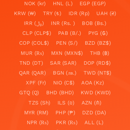
NOK (kr)
HNL (L)
EGP (EGP)
KRW (₩)
TRY (₺)
IDR (Rp)
UAH (₴)
IRR (﷼)
INR (Rs. )
BOB (Bs.)
CLP (CLP$)
PAB (B/.)
PYG (₲)
COP (COL$)
PEN (S/)
BZD (BZ$)
MUR (₨)
MXN (MXN$)
THB (฿)
TND (DT)
SAR (SAR)
DOP (RD$)
QAR (QAR)
BGN (лв.)
TWD (NT$)
XPF (Fr)
NIO (C$)
AOA (Kz)
GTQ (Q)
BHD (BHD)
KWD (KWD)
TZS (Sh)
ILS (₪)
AZN (₼)
MYR (RM)
PHP (₱)
DZD (DA)
NPR (₨)
PKR (₨)
ALL (L)