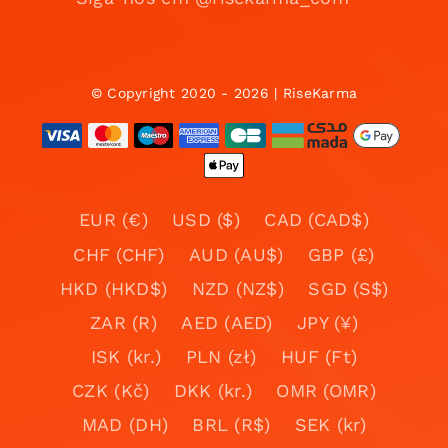
© Copyright 2020 - 2026 | RiseKarma
EUR (€)
USD ($)
CAD (CAD$)
CHF (CHF)
AUD (AU$)
GBP (£)
HKD (HKD$)
NZD (NZ$)
SGD (S$)
ZAR (R)
AED (AED)
JPY (¥)
ISK (kr.)
PLN (zł)
HUF (Ft)
CZK (Kč)
DKK (kr.)
OMR (OMR)
MAD (DH)
BRL (R$)
SEK (kr)