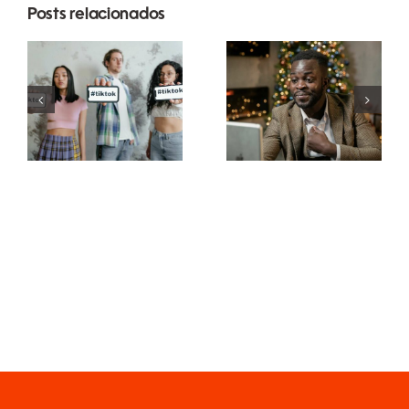
Posts relacionados
Melhores
Como
aplicativos
ocultar
de edição
seguidores
de vídeo
no LinkedIn
para criar
para manter
obras-
a
primas no
privacidade
TikTok