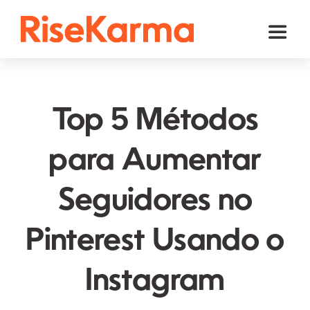
Skip
to
Toggl
content
Naviga
Instagram
TikTok
Top 5 Métodos
Facebook
para Aumentar
YouTube
Seguidores no
Twitter (𝕏)
Outros
Pinterest Usando o
Carrinho
Instagram
Português