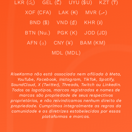
LKR (රු)
GEL (₾)
UYU ($U)
KZT (₸)
XOF (CFA)
LAK (₭)
MVR (.ރ)
BND ($)
VND (₫)
KHR (៛)
BTN (Nu.)
PGK (K)
JOD (JD)
AFN (؋)
CNY (¥)
BAM (KM)
MDL (MDL)
RiseKarma não está associada nem afiliada à Meta,
YouTube, Facebook, Instagram, TikTok, Spotify,
SoundCloud, X (Twitter), Threads, Twitch ou LinkedIn.
Todos os logotipos, marcas registradas e nomes de
marcas são propriedade de seus respectivos
proprietários, e não reivindicamos nenhum direito de
propriedade. Cumprimos integralmente as regras da
comunidade e as diretrizes estabelecidas por essas
plataformas e marcas.