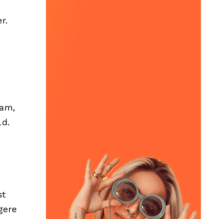
r.
ram,
ld.
st
gere