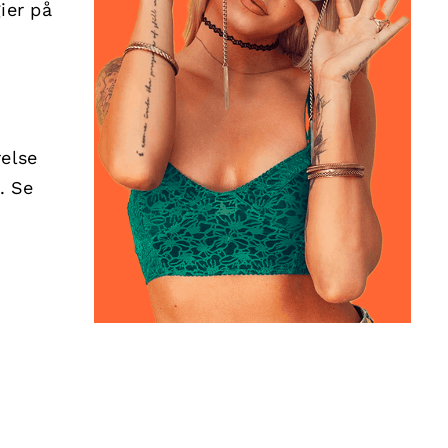
ier på
relse
. Se