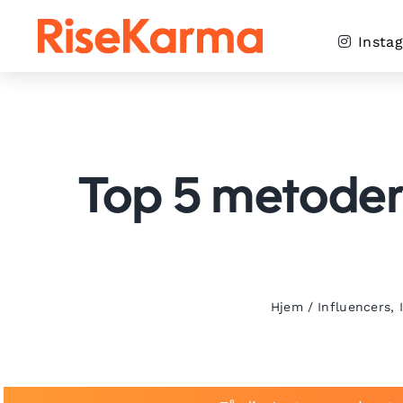
Skip
to
Insta
content
Top 5 metoder t
Hjem
/
Influencers
,