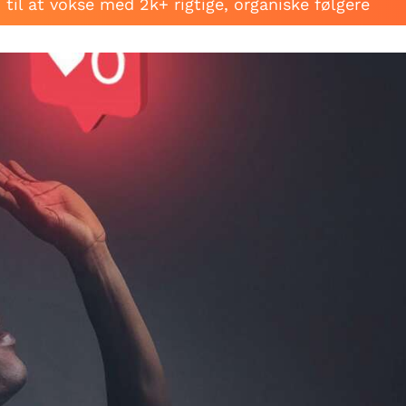
til at vokse med 2k+ rigtige, organiske følgere