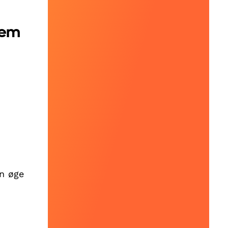
nem
an øge