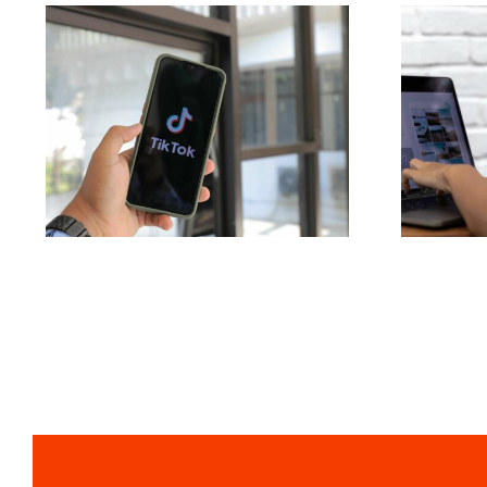
Maksimer
Top 
Rækkevidde:
Effektive
br
Tværplatforms
i
Postværktøjer til 2024