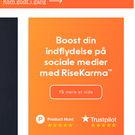
Kom godt i gang
Boost din
indflydelse på
sociale medier
med RiseKarma™
Få mere at vide