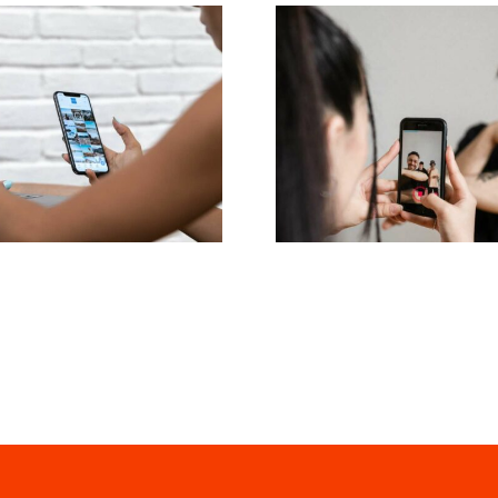
3 platforme til at
Effektive metode
finde idéer til
at fjerne nega
ugergenereret
kommentarer
ndhold (UGC)
Facebook