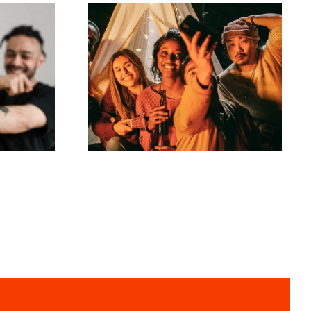
Hvordan laver man
r til
virale TikTok-
tive
udfordringer, der
 på
engagerer dit
publikum?