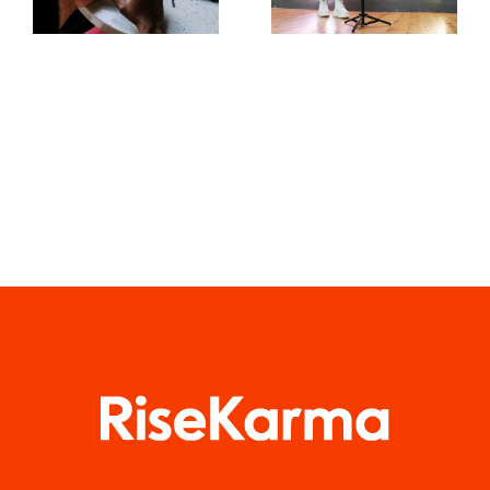
Instagram-
rækkevidde
konti til én?
på
Facebook