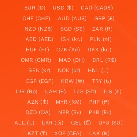
EUR (€)
USD ($)
CAD (CAD$)
CHF (CHF)
AUD (AU$)
GBP (£)
NZD (NZ$)
SGD (S$)
ZAR (R)
AED (AED)
ISK (kr.)
PLN (zł)
HUF (Ft)
CZK (Kč)
DKK (kr.)
OMR (OMR)
MAD (DH)
BRL (R$)
SEK (kr)
NOK (kr)
HNL (L)
EGP (EGP)
KRW (₩)
TRY (₺)
IDR (Rp)
UAH (₴)
TZS (Sh)
ILS (₪)
AZN (₼)
MYR (RM)
PHP (₱)
DZD (DA)
NPR (₨)
PKR (₨)
ALL (L)
LKR (රු)
GEL (₾)
UYU ($U)
KZT (₸)
XOF (CFA)
LAK (₭)