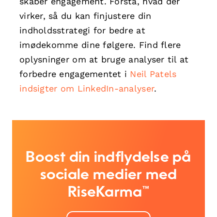
skaber engagement. Forstå, hvad der
virker, så du kan finjustere din
indholdsstrategi for bedre at
imødekomme dine følgere. Find flere
oplysninger om at bruge analyser til at
forbedre engagementet i
Neil Patels
indsigter om LinkedIn-analyser
.
Boost din indflydelse på
sociale medier med
RiseKarma™