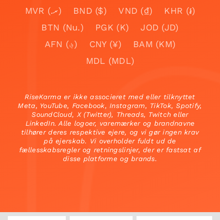
MVR (.ރ)
BND ($)
VND (₫)
KHR (៛)
BTN (Nu.)
PGK (K)
JOD (JD)
AFN (؋)
CNY (¥)
BAM (KM)
MDL (MDL)
RiseKarma er ikke associeret med eller tilknyttet
Meta, YouTube, Facebook, Instagram, TikTok, Spotify,
SoundCloud, X (Twitter), Threads, Twitch eller
LinkedIn. Alle logoer, varemærker og brandnavne
tilhører deres respektive ejere, og vi gør ingen krav
på ejerskab. Vi overholder fuldt ud de
fællesskabsregler og retningslinjer, der er fastsat af
disse platforme og brands.