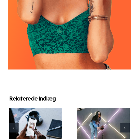
Relaterede indlæg
Top 5
Hvordan
metoder til
fletter man
at øge
flere
organisk